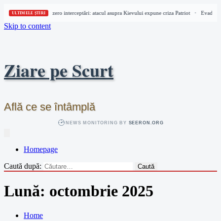
 rachete balistice și zero interceptări: atacul asupra Kievului expune criza Patriot
Evadare în m
•
ULTIMELE ȘTIRI
Skip to content
Ziare pe Scurt
Află ce se întâmplă
NEWS MONITORING BY
SEERON.ORG
Homepage
Caută după:
Lună:
octombrie 2025
Home