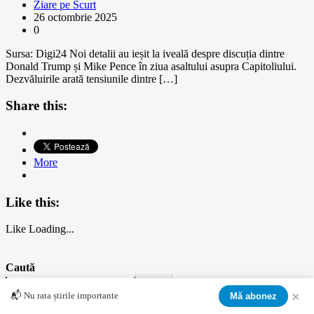
Ziare pe Scurt
26 octombrie 2025
0
Sursa: Digi24 Noi detalii au ieșit la iveală despre discuția dintre
Donald Trump și Mike Pence în ziua asaltului asupra Capitoliului.
Dezvăluirile arată tensiunile dintre […]
Share this:
More
Like this:
Like
Loading...
Caută
Caută
×
📬 Nu rata știrile importante
Mă abonez