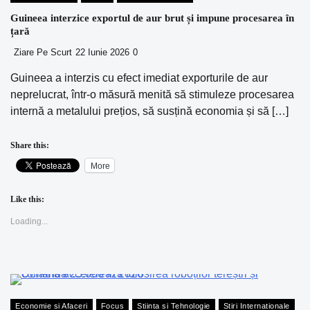
Guineea interzice exportul de aur brut și impune procesarea în
țară
Ziare Pe Scurt
22 Iunie 2026
0
Guineea a interzis cu efect imediat exporturile de aur
neprelucrat, într-o măsură menită să stimuleze procesarea
internă a metalului prețios, să susțină economia și să […]
Share this:
More
Like this:
Loading...
Economie si Afaceri
Focus
Stiinta si Tehnologie
Stiri Internationale