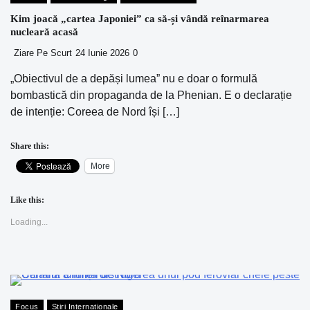
Kim joacă „cartea Japoniei” ca să-și vândă reînarmarea
nucleară acasă
Ziare Pe Scurt
24 Iunie 2026
0
„Obiectivul de a depăși lumea” nu e doar o formulă
bombastică din propaganda de la Phenian. E o declarație
de intenție: Coreea de Nord își […]
Share this:
More
Like this:
Loading...
Focus
Stiri Internationale