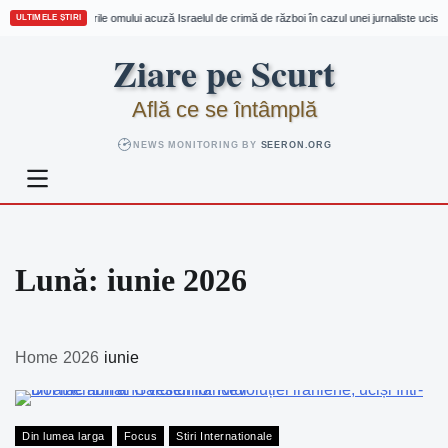
ții pentru drepturile omului acuză Israelul de crimă de război în cazul unei jurnaliste ucise
•
ULTIMELE ȘTIRI
Skip
Ziare pe Scurt
to
content
Află ce se întâmplă
NEWS MONITORING BY
SEERON.ORG
Lună:
iunie 2026
Home
2026
iunie
Din lumea larga
Focus
Stiri Internationale