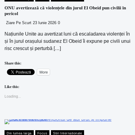
ONU avertizează că violențele din jurul El Obeid pun civilii în
pericol
Ziare Pe Scurt
23 Iunie 2026
0
Națiunile Unite au avertizat luni că escaladarea violenței în
și în jurul orașului sudanez El Obeid îi expune pe civili unui
risc crescut și perturbă […]
Share this:
More
Like this:
Loading...
Din lumea larga
Focus
Stiri Internationale