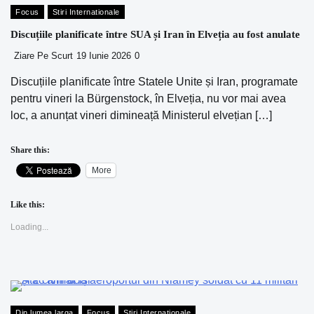
Focus
Stiri Internationale
Discuțiile planificate între SUA și Iran în Elveția au fost anulate
Ziare Pe Scurt
19 Iunie 2026
0
Discuțiile planificate între Statele Unite și Iran, programate
pentru vineri la Bürgenstock, în Elveția, nu vor mai avea
loc, a anunțat vineri dimineață Ministerul elvețian […]
Share this:
More
Like this:
Loading...
Din lumea larga
Focus
Stiri Internationale