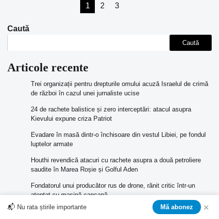
Paginație
1
2
3
articole
Caută
Caută
Articole recente
Trei organizații pentru drepturile omului acuză Israelul de crimă
de război în cazul unei jurnaliste ucise
24 de rachete balistice și zero interceptări: atacul asupra
Kievului expune criza Patriot
Evadare în masă dintr-o închisoare din vestul Libiei, pe fondul
luptelor armate
Houthi revendică atacuri cu rachete asupra a două petroliere
saudite în Marea Roșie și Golful Aden
Fondatorul unui producător rus de drone, rănit critic într-un
atentat cu mașină-capcană
×
📬 Nu rata știrile importante
Mă abonez
Comentarii recente