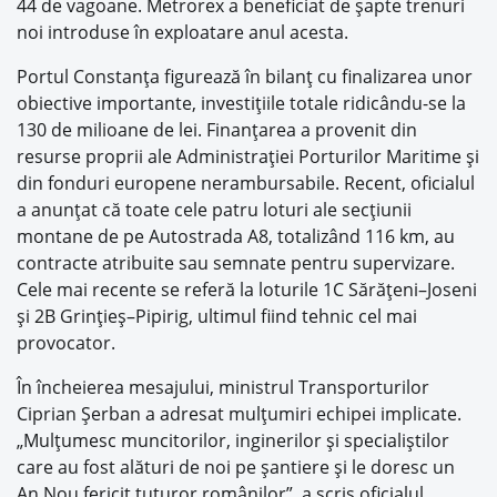
44 de vagoane. Metrorex a beneficiat de şapte trenuri
noi introduse în exploatare anul acesta.
Portul Constanţa figurează în bilanţ cu finalizarea unor
obiective importante, investiţiile totale ridicându-se la
130 de milioane de lei. Finanţarea a provenit din
resurse proprii ale Administraţiei Porturilor Maritime şi
din fonduri europene nerambursabile. Recent, oficialul
a anunţat că toate cele patru loturi ale secţiunii
montane de pe Autostrada A8, totalizând 116 km, au
contracte atribuite sau semnate pentru supervizare.
Cele mai recente se referă la loturile 1C Sărăţeni–Joseni
şi 2B Grinţieş–Pipirig, ultimul fiind tehnic cel mai
provocator.
În încheierea mesajului, ministrul Transporturilor
Ciprian Şerban a adresat mulţumiri echipei implicate.
„Mulţumesc muncitorilor, inginerilor şi specialiştilor
care au fost alături de noi pe şantiere şi le doresc un
An Nou fericit tuturor românilor”, a scris oficialul,