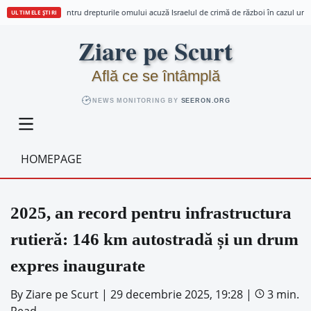
rei organizații pentru drepturile omului acuză Israelul de crimă de război în cazul unei j
ULTIMELE ȘTIRI
Skip
Ziare pe Scurt
to
content
Află ce se întâmplă
NEWS MONITORING BY
SEERON.ORG
HOMEPAGE
2025, an record pentru infrastructura
rutieră: 146 km autostradă și un drum
expres inaugurate
By
Ziare pe Scurt
|
29 decembrie 2025, 19:28
|
3 min.