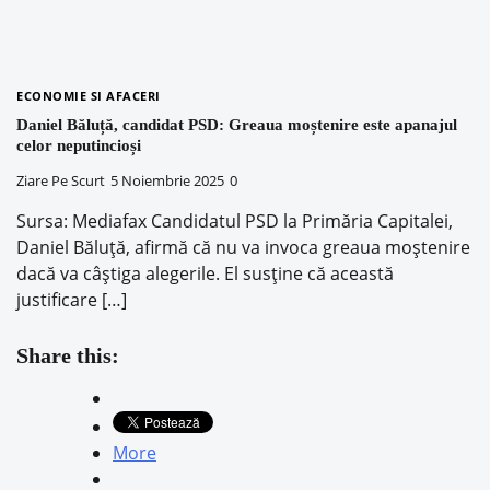
ECONOMIE SI AFACERI
Daniel Băluță, candidat PSD: Greaua moștenire este apanajul
celor neputincioși
Ziare Pe Scurt
5 Noiembrie 2025
0
Sursa: Mediafax Candidatul PSD la Primăria Capitalei,
Daniel Băluță, afirmă că nu va invoca greaua moștenire
dacă va câștiga alegerile. El susține că această
justificare […]
Share this:
More