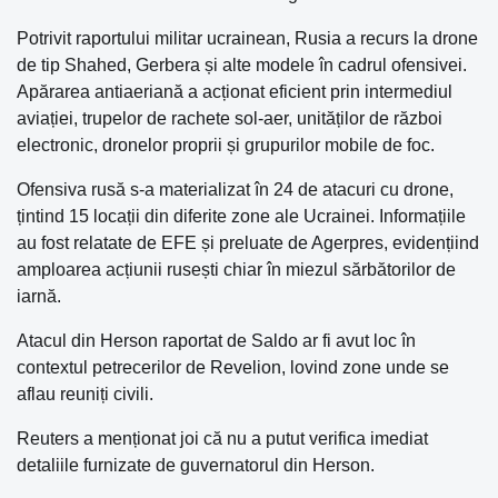
Potrivit raportului militar ucrainean, Rusia a recurs la drone
de tip Shahed, Gerbera și alte modele în cadrul ofensivei.
Apărarea antiaeriană a acționat eficient prin intermediul
aviației, trupelor de rachete sol-aer, unităților de război
electronic, dronelor proprii și grupurilor mobile de foc.
Ofensiva rusă s-a materializat în 24 de atacuri cu drone,
țintind 15 locații din diferite zone ale Ucrainei. Informațiile
au fost relatate de EFE și preluate de Agerpres, evidențiind
amploarea acțiunii rusești chiar în miezul sărbătorilor de
iarnă.
Atacul din Herson raportat de Saldo ar fi avut loc în
contextul petrecerilor de Revelion, lovind zone unde se
aflau reuniți civili.
Reuters a menționat joi că nu a putut verifica imediat
detaliile furnizate de guvernatorul din Herson.