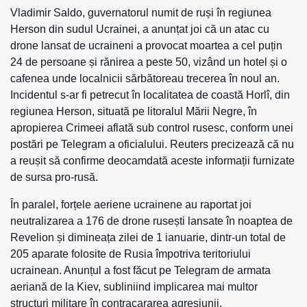
Vladimir Saldo, guvernatorul numit de ruși în regiunea
Herson din sudul Ucrainei, a anunțat joi că un atac cu
drone lansat de ucraineni a provocat moartea a cel puțin
24 de persoane și rănirea a peste 50, vizând un hotel și o
cafenea unde localnicii sărbătoreau trecerea în noul an.
Incidentul s-ar fi petrecut în localitatea de coastă Horlî, din
regiunea Herson, situată pe litoralul Mării Negre, în
apropierea Crimeei aflată sub control rusesc, conform unei
postări pe Telegram a oficialului. Reuters precizează că nu
a reușit să confirme deocamdată aceste informații furnizate
de sursa pro-rusă.
În paralel, forțele aeriene ucrainene au raportat joi
neutralizarea a 176 de drone rusești lansate în noaptea de
Revelion și dimineața zilei de 1 ianuarie, dintr-un total de
205 aparate folosite de Rusia împotriva teritoriului
ucrainean. Anunțul a fost făcut pe Telegram de armata
aeriană de la Kiev, subliniind implicarea mai multor
structuri militare în contracararea agresiunii.