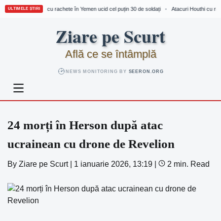
Atacuri Houthi cu rachete în Yemen ucid cel puțin 30 de soldați
Atacuri Houthi cu rach
•
ULTIMELE ȘTIRI
Skip
Ziare pe Scurt
to
content
Află ce se întâmplă
NEWS MONITORING BY
SEERON.ORG
24 morți în Herson după atac
ucrainean cu drone de Revelion
By
Ziare pe Scurt
|
1 ianuarie 2026, 13:19
|
2 min. Read