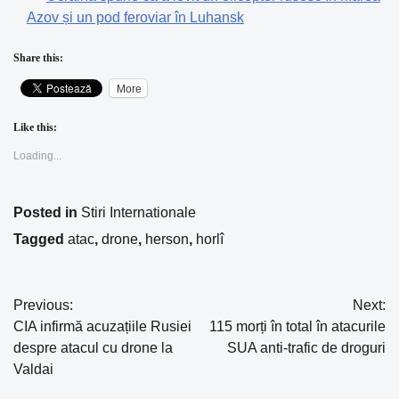
Azov și un pod feroviar în Luhansk
Share this:
More
Like this:
Loading...
Posted in
Stiri Internationale
Tagged
atac
,
drone
,
herson
,
horlî
Previous:
Next:
Navigare
CIA infirmă acuzațiile Rusiei
115 morți în total în atacurile
în
despre atacul cu drone la
SUA anti-trafic de droguri
Valdai
articole