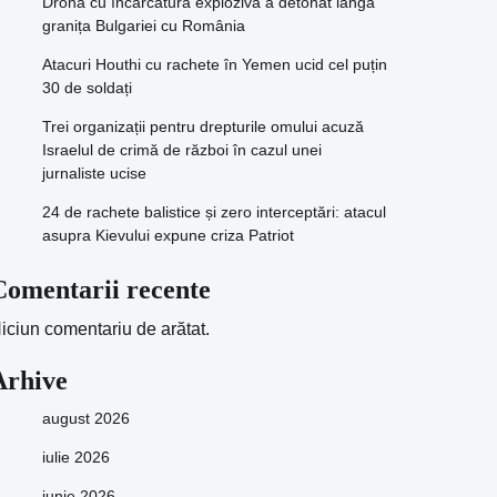
Dronă cu încărcătură explozivă a detonat lângă
granița Bulgariei cu România
Atacuri Houthi cu rachete în Yemen ucid cel puțin
30 de soldați
Trei organizații pentru drepturile omului acuză
Israelul de crimă de război în cazul unei
jurnaliste ucise
24 de rachete balistice și zero interceptări: atacul
asupra Kievului expune criza Patriot
Comentarii recente
iciun comentariu de arătat.
Arhive
august 2026
iulie 2026
iunie 2026