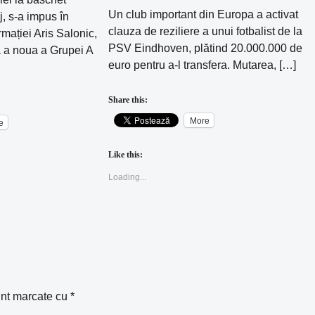
Un club important din Europa a activat
, s-a impus în
clauza de reziliere a unui fotbalist de la
mației Aris Salonic,
PSV Eindhoven, plătind 20.000.000 de
a a noua a Grupei A
euro pentru a-l transfera. Mutarea, […]
Share this:
More
e
Like this:
Loading...
unt marcate cu
*