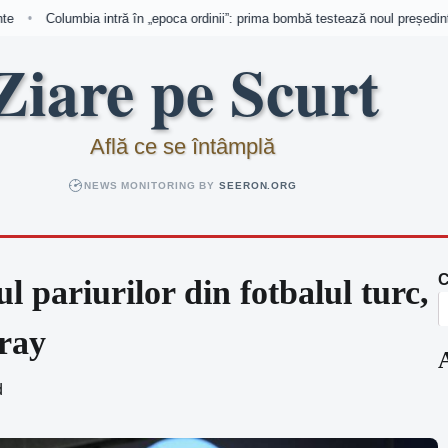
Columbia intră în „epoca ordinii”: prima bombă testează noul președinte
•
Ziare pe Scurt
Află ce se întâmplă
NEWS MONITORING BY
SEERON.ORG
C
ul pariurilor din fotbalul turc,
aray
d