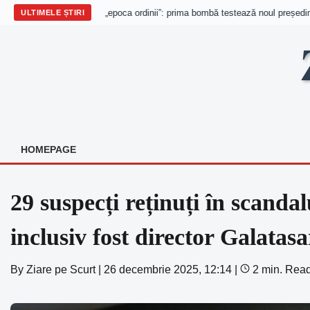
Columbia intră în „epoca ordinii”: prima bombă testează noul președinte
ULTIMELE ȘTIRI
Skip
to
content
HOMEPAGE
29 suspecți reținuți în scandal
inclusiv fost director Galatas
By
Ziare pe Scurt
|
26 decembrie 2025, 12:14
|
2 min. Rea