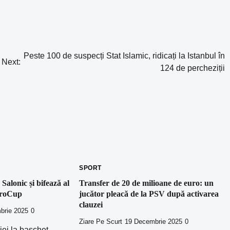
Peste 100 de suspecți Stat Islamic, ridicați la Istanbul în
Next:
124 de percheziții
SPORT
Salonic și bifează al
Transfer de 20 de milioane de euro: un
EuroCup
jucător pleacă de la PSV după activarea
clauzei
brie 2025
0
Ziare Pe Scurt
19 Decembrie 2025
0
i la baschet