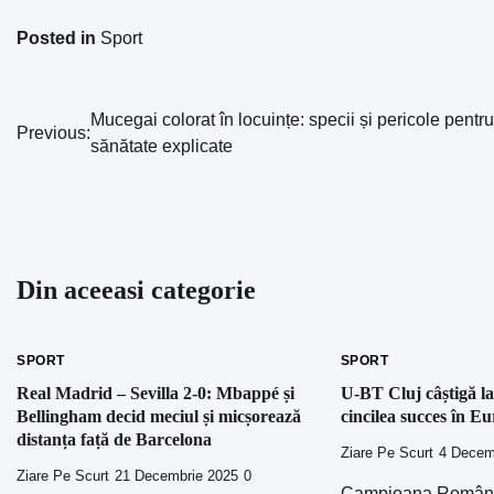
Posted in
Sport
Mucegai colorat în locuințe: specii și pericole pentru
Navigare
Previous:
sănătate explicate
în
articole
Din aceeasi categorie
SPORT
SPORT
Real Madrid – Sevilla 2-0: Mbappé și
U-BT Cluj câștigă la 
Bellingham decid meciul și micșorează
cincilea succes în 
distanța față de Barcelona
Ziare Pe Scurt
4 Decem
Ziare Pe Scurt
21 Decembrie 2025
0
Campioana Românie