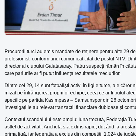
Procurorii turci au emis mandate de reținere pentru alte 29 de
profesionist, conform unui comunicat citat de postul NTV. Dintr
director al clubului Galatasaray. Patru suspecți rămân în căut
care pariurile ar fi putut influența rezultatele meciurilor.
Dintre cei 29, 14 sunt fotbaliști activi în ligile turce, ale căr
mizat pe înfrângerea propriilor echipe, ceea ce ar fi putut afe
specific pe partida Kasimpasa – Samsunspor din 26 octombrie 2
investigațiile au relevat tranzacții financiare dubioase și cont
Contextul scandalului este amplu: luna trecută, Federația Tur
astfel de activități. Ancheta s-a extins rapid, ducând la arest
prima ligă, iar federația a exclus din competiții 1.024 de jucător