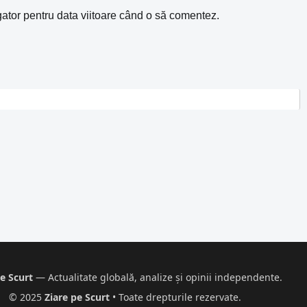
gator pentru data viitoare când o să comentez.
e Scurt
— Actualitate globală, analize și opinii independente.
© 2025
Ziare pe Scurt
• Toate drepturile rezervate.