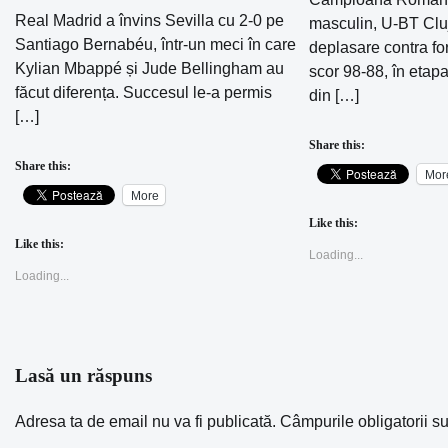
Real Madrid a învins Sevilla cu 2-0 pe
masculin, U-BT Cluj
Santiago Bernabéu, într-un meci în care
deplasare contra for
Kylian Mbappé și Jude Bellingham au
scor 98-88, în etap
făcut diferența. Succesul le-a permis
din […]
[…]
Share this:
Share this:
Mor
More
Like this:
Like this:
Loading...
Loading...
Lasă un răspuns
Adresa ta de email nu va fi publicată.
Câmpurile obligatorii s