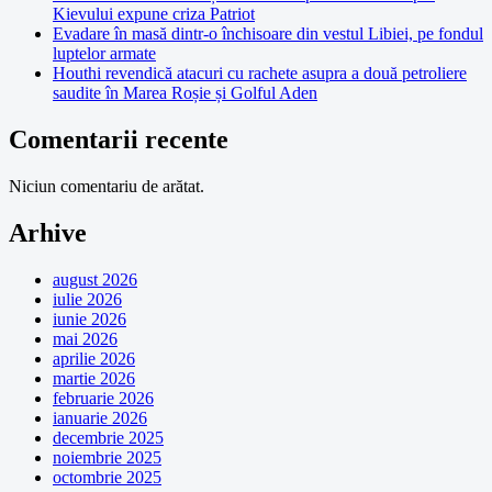
Kievului expune criza Patriot
Evadare în masă dintr-o închisoare din vestul Libiei, pe fondul
luptelor armate
Houthi revendică atacuri cu rachete asupra a două petroliere
saudite în Marea Roșie și Golful Aden
Comentarii recente
Niciun comentariu de arătat.
Arhive
august 2026
iulie 2026
iunie 2026
mai 2026
aprilie 2026
martie 2026
februarie 2026
ianuarie 2026
decembrie 2025
noiembrie 2025
octombrie 2025