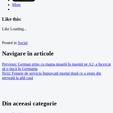
More
Like this:
Like
Loading...
Posted in
Social
Navigare în articole
Previous:
German prins cu mama moartă în mașină pe A2, a încercat
să o ducă în Germania
Next:
Femeie de serviciu împușcată mortal după ce a ajuns din
greșeală la altă casă
Din aceeasi categorie