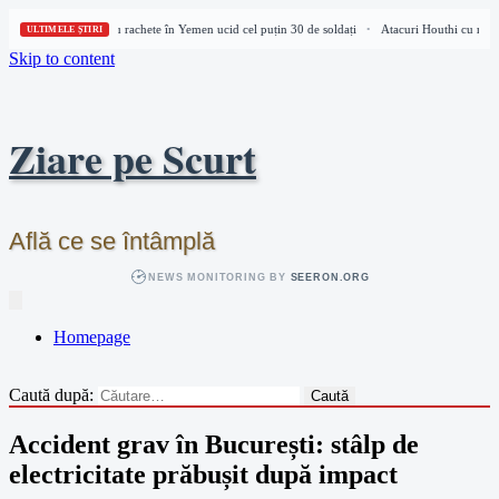
Atacuri Houthi cu rachete în Yemen ucid cel puțin 30 de soldați
Atacuri Houthi cu rache
•
ULTIMELE ȘTIRI
Skip to content
Ziare pe Scurt
Află ce se întâmplă
NEWS MONITORING BY
SEERON.ORG
Homepage
Caută după:
Accident grav în București: stâlp de
electricitate prăbușit după impact