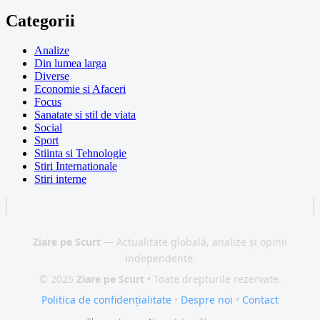
Categorii
Analize
Din lumea larga
Diverse
Economie si Afaceri
Focus
Sanatate si stil de viata
Social
Sport
Stiinta si Tehnologie
Stiri Internationale
Stiri interne
Ziare pe Scurt
— Actualitate globală, analize și opinii
independente.
© 2025
Ziare pe Scurt
• Toate drepturile rezervate.
Politica de confidențialitate
•
Despre noi
•
Contact