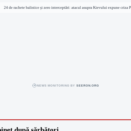
 de rachete balistice și zero interceptări: atacul asupra Kievului expune criza Patrio
NEWS MONITORING BY
SEERON.ORG
binet după sărbători