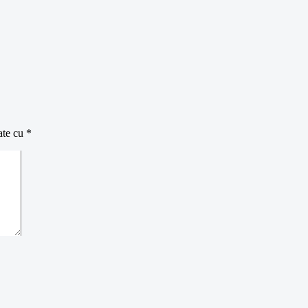
ate cu
*