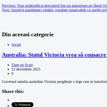
Previous:
Trup neidentificat descoperit într-un autoturism ars lângă O
Next:
Sportivii paralimpici români, rezultate remarcabile cu sprijin pri
Din aceeasi categorie
Social
Australia: Statul Victoria vrea să consac
Ziare pe Scurt
22 decembrie 2025
0
Guvernul statului australian Victoria pregătește o lege care ar transfo
Share this: