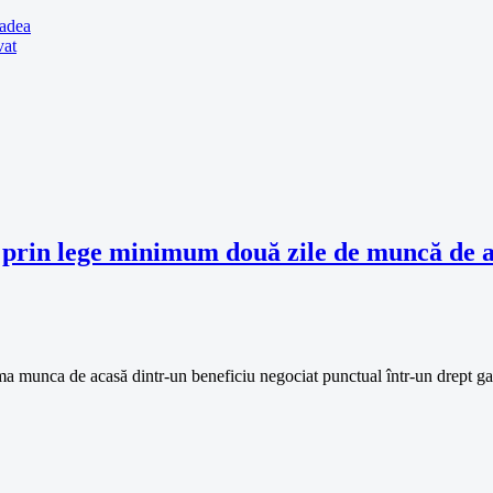
radea
vat
re prin lege minimum două zile de muncă de
rma munca de acasă dintr-un beneficiu negociat punctual într-un drept ga