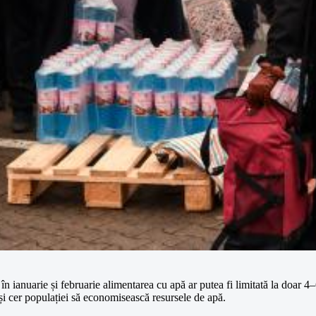
ianuarie și februarie alimentarea cu apă ar putea fi limitată la doar 4–6
, și cer populației să economisească resursele de apă.