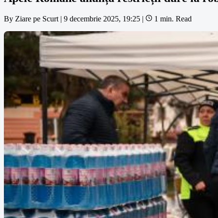
By
Ziare pe Scurt
|
9 decembrie 2025, 19:25
|
1 min. Read