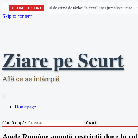
urile omului acuză Israelul de crimă de război în cazul unei jurnaliste ucise
24
•
ULTIMELE ȘTIRI
Skip to content
Ziare pe Scurt
Află ce se întâmplă
Homepage
Caută după:
Apele Române anunță restricții dure la ro