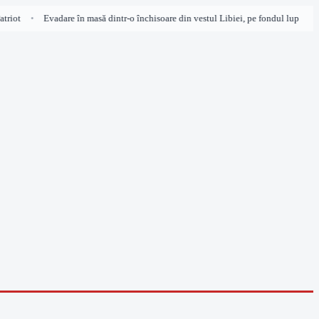
t
Evadare în masă dintr-o închisoare din vestul Libiei, pe fondul luptelor arma
•