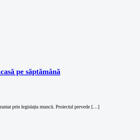
 acasă pe săptămână
rantat prin legislația muncii. Proiectul prevede […]