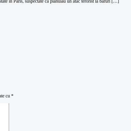
estate în Paris, suspectate că plănuiau un atac terorist la baruri […]
ate cu
*