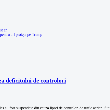
st an
pentru a-l proteja pe Trump
a deficitului de controlori
 au fost suspendate din cauza lipsei de controlori de trafic aerian. Situa