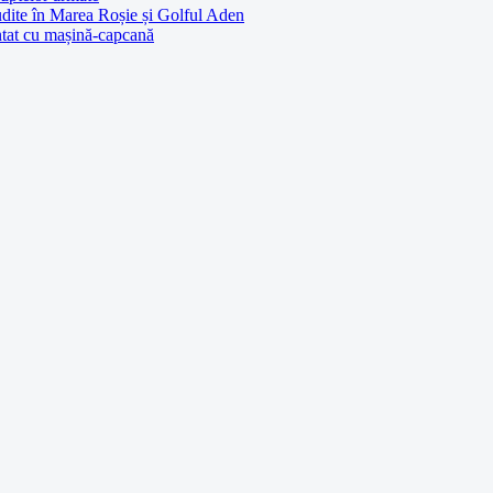
udite în Marea Roșie și Golful Aden
entat cu mașină-capcană