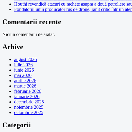
Houthi revendică atacuri cu rachete asupra a două petroliere sa
Fondatorul unui producător rus de drone, rănit critic într-un at
Comentarii recente
Niciun comentariu de arătat.
Arhive
august 2026
iulie 2026
iunie 2026
mai 2026
aprilie 2026
martie 2026
februarie 2026
ianuarie 2026
decembrie 2025
noiembrie 2025
octombrie 2025
Categorii