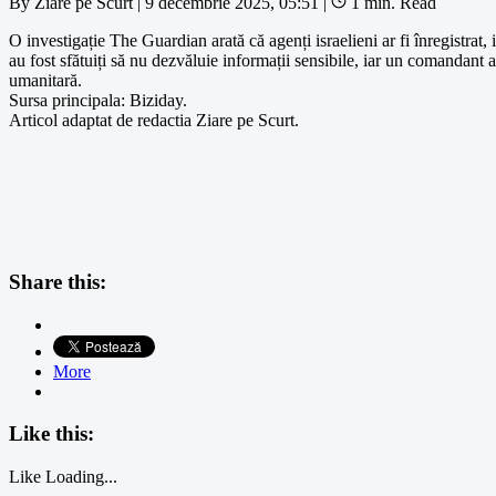
By
Ziare pe Scurt
|
9 decembrie 2025, 05:51
|
1 min. Read
O investigație The Guardian arată că agenți israelieni ar fi înregistrat,
au fost sfătuiți să nu dezvăluie informații sensibile, iar un comandant a
umanitară.
Sursa principala: Biziday.
Articol adaptat de redactia Ziare pe Scurt.
Share this:
More
Like this:
Like
Loading...