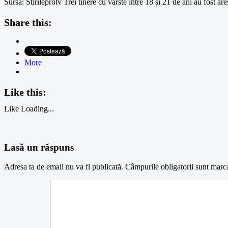
Sursa: Stirileprotv Trei tinere cu vârste între 18 și 21 de ani au fost ar
Share this:
More
Like this:
Like
Loading...
Lasă un răspuns
Adresa ta de email nu va fi publicată.
Câmpurile obligatorii sunt marc