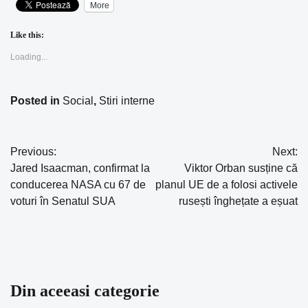
More
Like this:
Loading...
Posted in
Social
,
Stiri interne
Previous:
Next:
Navigare
Jared Isaacman, confirmat la
Viktor Orban susține că
în
conducerea NASA cu 67 de
planul UE de a folosi activele
voturi în Senatul SUA
rusești înghețate a eșuat
articole
Din aceeasi categorie