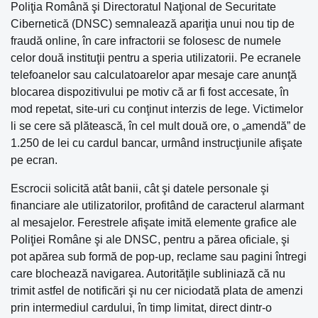
Poliţia Română şi Directoratul Naţional de Securitate
Cibernetică (DNSC) semnalează apariţia unui nou tip de
fraudă online, în care infractorii se folosesc de numele
celor două instituţii pentru a speria utilizatorii. Pe ecranele
telefoanelor sau calculatoarelor apar mesaje care anunţă
blocarea dispozitivului pe motiv că ar fi fost accesate, în
mod repetat, site-uri cu conţinut interzis de lege. Victimelor
li se cere să plătească, în cel mult două ore, o „amendă” de
1.250 de lei cu cardul bancar, urmând instrucţiunile afişate
pe ecran.
Escrocii solicită atât banii, cât şi datele personale şi
financiare ale utilizatorilor, profitând de caracterul alarmant
al mesajelor. Ferestrele afişate imită elemente grafice ale
Poliţiei Române şi ale DNSC, pentru a părea oficiale, şi
pot apărea sub formă de pop-up, reclame sau pagini întregi
care blochează navigarea. Autorităţile subliniază că nu
trimit astfel de notificări şi nu cer niciodată plata de amenzi
prin intermediul cardului, în timp limitat, direct dintr-o