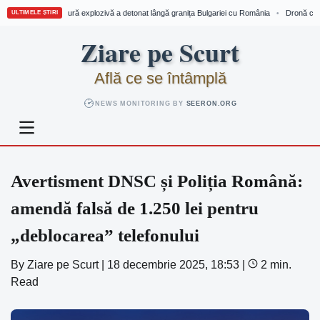
Dronă cu încărcătură explozivă a detonat lângă granița Bulgariei cu România
Dronă cu în
•
ULTIMELE ȘTIRI
Skip
Ziare pe Scurt
to
content
Află ce se întâmplă
NEWS MONITORING BY
SEERON.ORG
Avertisment DNSC și Poliția Română:
amendă falsă de 1.250 lei pentru
„deblocarea” telefonului
By
Ziare pe Scurt
|
18 decembrie 2025, 18:53
|
2 min.
Read