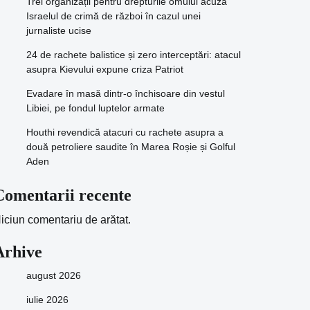
Trei organizații pentru drepturile omului acuză
Israelul de crimă de război în cazul unei
jurnaliste ucise
24 de rachete balistice și zero interceptări: atacul
asupra Kievului expune criza Patriot
Evadare în masă dintr-o închisoare din vestul
Libiei, pe fondul luptelor armate
Houthi revendică atacuri cu rachete asupra a
două petroliere saudite în Marea Roșie și Golful
Aden
Comentarii recente
iciun comentariu de arătat.
Arhive
august 2026
iulie 2026