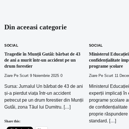
articole
Din aceeasi categorie
SOCIAL
SOCIAL
Tragedie în Munții Gutâi: bărbat de 43
Ministerul Educației 
de ani a murit într-un accident pe un
confidențialitate imp
drum forestier
programe școlare
Ziare Pe Scurt
9 Noiembrie 2025
0
Ziare Pe Scurt
11 Dece
Sursa: Jurnalul Un bărbat de 43 de ani
Ministerul Educației
și-a pierdut viața într-un accident
experții implicați în
petrecut pe un drum forestier din Munții
programe școlare a
Gutâi, zona Tăul lui Dumitru. […]
de confidențialitate 
proprie răspundere
standard. […]
Share this: