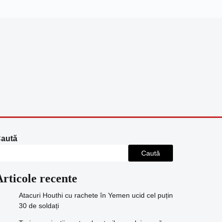
aută
Caută
Articole recente
Atacuri Houthi cu rachete în Yemen ucid cel puțin
30 de soldați