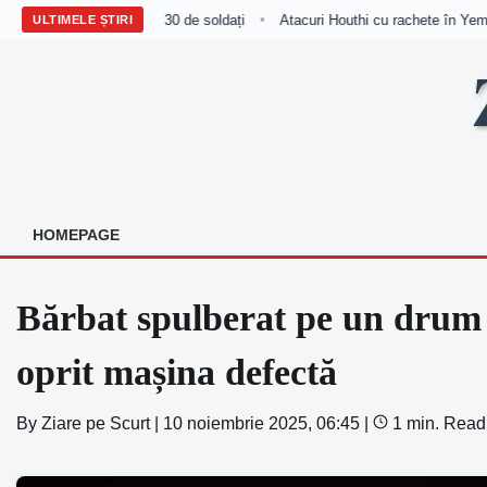
 în Yemen ucid cel puțin 30 de soldați
Atacuri Houthi cu rachete în Yemen
•
ULTIMELE ȘTIRI
Skip
to
content
HOMEPAGE
Bărbat spulberat pe un drum 
oprit mașina defectă
By
Ziare pe Scurt
|
10 noiembrie 2025, 06:45
|
1 min. Read