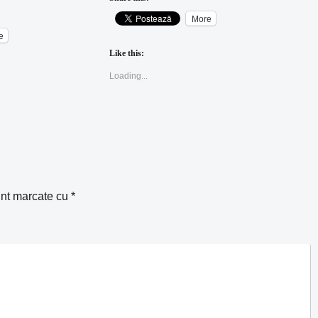
More
e
Like this:
Loading...
unt marcate cu
*