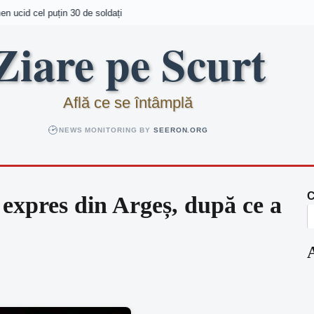
 ucid cel puțin 30 de soldați
Ziare pe Scurt
Află ce se întâmplă
NEWS MONITORING BY
SEERON.ORG
C
expres din Argeș, după ce a