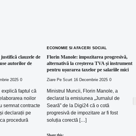
ECONOMIE SI AFACERI
SOCIAL
justifică clauzele de
Florin Manole: impozitarea progresivă,
use autorilor de
alternativă la creșterea TVA și instrument
pentru ușurarea taxelor pe salariile mici
mbrie 2025
0
Ziare Pe Scurt
16 Decembrie 2025
0
 explică faptul că
Ministrul Muncii, Florin Manole, a
 elaborarea noilor
declarat la emisiunea „Jurnalul de
u semnat contracte
Seară” de la Digi24 că o cotă
și declarații pe
progresivă de impozitare ar fi fost
 ca procedură
soluția corectă […]
Share this: