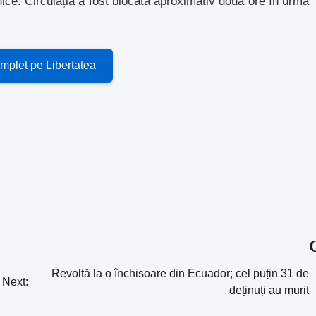
nice. Circulația a fost blocată aproximativ două ore în urma
omplet pe Libertatea
Revoltă la o închisoare din Ecuador; cel puțin 31 de
Next:
deținuți au murit