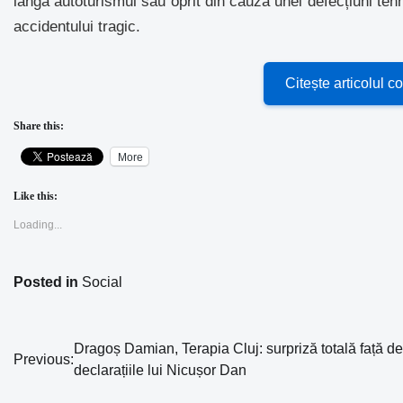
lângă autoturismul său oprit din cauza unei defecțiuni teh
accidentului tragic.
Citește articolul c
Share this:
More
Like this:
Loading...
Posted in
Social
Dragoș Damian, Terapia Cluj: surpriză totală față de
Navigare
Previous:
declarațiile lui Nicușor Dan
în