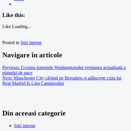
Like this:
Like
Loading...
Posted in
Stiri interne
Navigare în articole
Previous:
Ucraina transmite Washingtonului versiunea actualizată a
planului de pace
Next:
Manchester City câștigă pe Bernabeu și adâncește criza lui
Real Madrid în Liga Campionilor
Din aceeasi categorie
Stiri interne