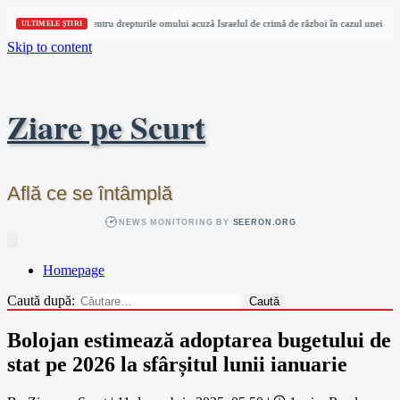
Trei organizații pentru drepturile omului acuză Israelul de crimă de război în cazul unei jurna
ULTIMELE ȘTIRI
Skip to content
Ziare pe Scurt
Află ce se întâmplă
NEWS MONITORING BY
SEERON.ORG
Homepage
Caută după:
Bolojan estimează adoptarea bugetului de
stat pe 2026 la sfârșitul lunii ianuarie