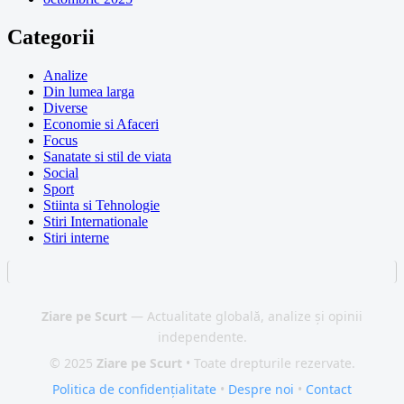
Categorii
Analize
Din lumea larga
Diverse
Economie si Afaceri
Focus
Sanatate si stil de viata
Social
Sport
Stiinta si Tehnologie
Stiri Internationale
Stiri interne
Ziare pe Scurt
— Actualitate globală, analize și opinii
independente.
© 2025
Ziare pe Scurt
• Toate drepturile rezervate.
Politica de confidențialitate
•
Despre noi
•
Contact