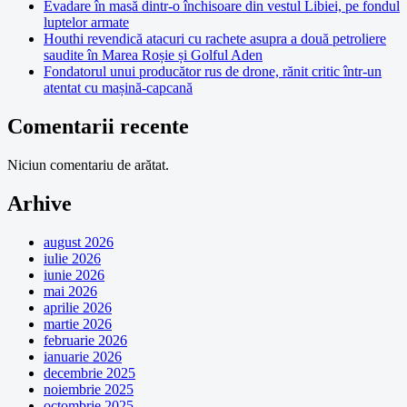
Evadare în masă dintr-o închisoare din vestul Libiei, pe fondul
luptelor armate
Houthi revendică atacuri cu rachete asupra a două petroliere
saudite în Marea Roșie și Golful Aden
Fondatorul unui producător rus de drone, rănit critic într-un
atentat cu mașină-capcană
Comentarii recente
Niciun comentariu de arătat.
Arhive
august 2026
iulie 2026
iunie 2026
mai 2026
aprilie 2026
martie 2026
februarie 2026
ianuarie 2026
decembrie 2025
noiembrie 2025
octombrie 2025