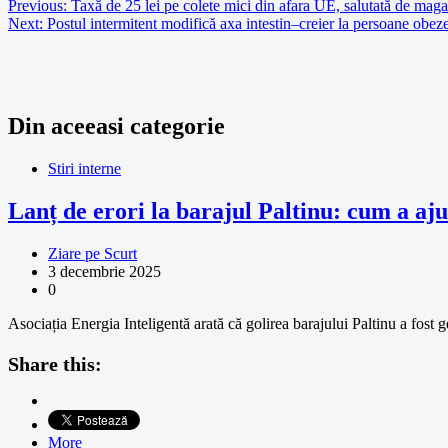
Previous:
Taxă de 25 lei pe colete mici din afara UE, salutată de mag
Next:
Postul intermitent modifică axa intestin–creier la persoane obez
Din aceeasi categorie
Stiri interne
Lanț de erori la barajul Paltinu: cum a aju
Ziare pe Scurt
3 decembrie 2025
0
Asociația Energia Inteligentă arată că golirea barajului Paltinu a fost g
Share this:
More