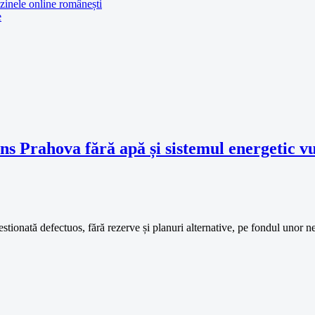
azinele online românești
e
ns Prahova fără apă și sistemul energetic v
estionată defectuos, fără rezerve și planuri alternative, pe fondul unor ne