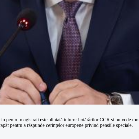
iu pentru magistrați este aliniată tuturor hotărârilor CCR și nu vede mot
 capăt pentru a răspunde cerințelor europene privind pensiile speciale.