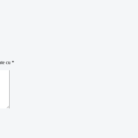
ate cu
*