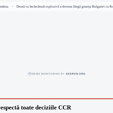
nia
Dronă cu încărcătură explozivă a detonat lângă granița Bulgariei cu Româ
•
NEWS MONITORING BY
SEERON.ORG
respectă toate deciziile CCR