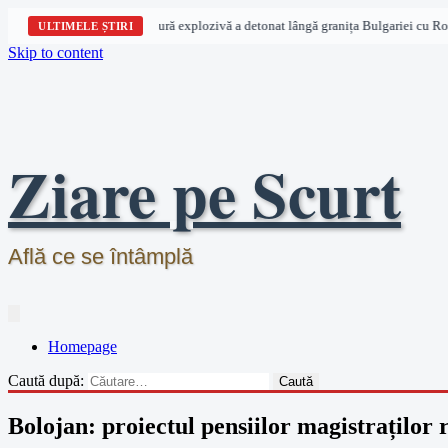
Dronă cu încărcătură explozivă a detonat lângă granița Bulgariei cu Româ
ULTIMELE ȘTIRI
Skip to content
Ziare pe Scurt
Află ce se întâmplă
Homepage
Caută după:
Bolojan: proiectul pensiilor magistraților 