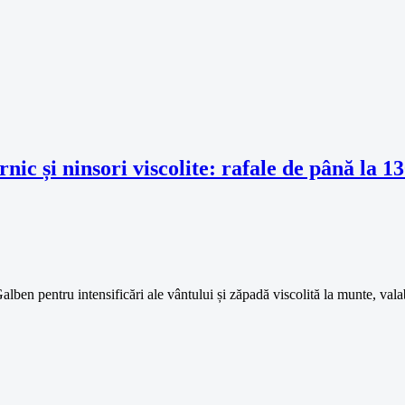
ic și ninsori viscolite: rafale de până la 1
ben pentru intensificări ale vântului și zăpadă viscolită la munte, val