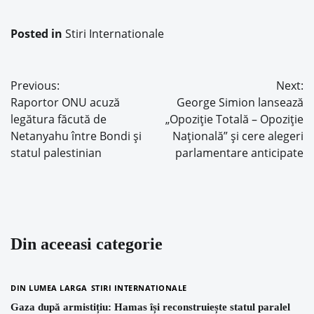
Posted in
Stiri Internationale
Previous:
Next:
Navigare
Raportor ONU acuză
George Simion lansează
în
legătura făcută de
„Opoziție Totală – Opoziție
Netanyahu între Bondi și
Națională” și cere alegeri
articole
statul palestinian
parlamentare anticipate
Din aceeasi categorie
DIN LUMEA LARGA
STIRI INTERNATIONALE
Gaza după armistițiu: Hamas își reconstruiește statul paralel