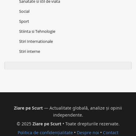
Sanatate si stil de viata
Social
Sport
Stiinta si Tehnologie
Stiri Internationale
Stiri interne
Ziare pe Scurt
— Actualitate globală, analize și opinii
independente.
© 2025
Ziare pe Scurt
• Toate drepturile rezervate.
Politica de confidențialitate
•
Despre noi
•
Contact