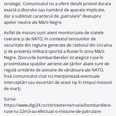
strategic. Comunicatul nu a oferit detalii privind durata
exactă a zborului sau numărul de aparate implicate,
dar a subliniat caracterul de „patrulare” deasupra
apelor neutre ale Mării Negre.
Astfel de misiuni sunt atent monitorizate de statele
riverane și de NATO, în contextul tensiunilor de
securitate din regiune generate de războiul din Ucraina
și de prezența militară sporită a Rusiei în zona Mării
Negre. Zborurile bombardierelor strategice ruse în
proximitatea spațiilor aeriene ale țărilor aliate sunt de
regulă urmărite de avioane de vânătoare ale NATO,
însă comunicatul citat nu menționează eventuale
interceptări sau escortări de acest tip în timpul misiunii
de marți.
Sursa:
https://www.digi24.ro/stiri/externe/rusia/bombardiere-
ruse-tu-22m3-au-efectuat-o-misiune-de-patrulare-