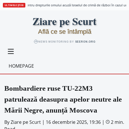
Trei organizații pentru drepturile omului acuză Israelul de crimă de război în cazul unei 
ULTIMELE ȘTIRI
Skip
Ziare pe Scurt
to
content
Află ce se întâmplă
NEWS MONITORING BY
SEERON.ORG
HOMEPAGE
Bombardiere ruse TU-22M3
patrulează deasupra apelor neutre ale
Mării Negre, anunță Moscova
By
Ziare pe Scurt
|
16 decembrie 2025, 19:36
|
2 min.