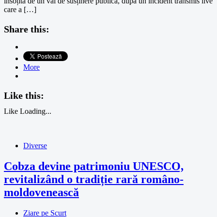
însoțită de un val de susținere publică, după un incident transmis live
care a […]
Share this:
More
Like this:
Like
Loading...
Diverse
Cobza devine patrimoniu UNESCO,
revitalizând o tradiție rară româno-
moldovenească
Ziare pe Scurt