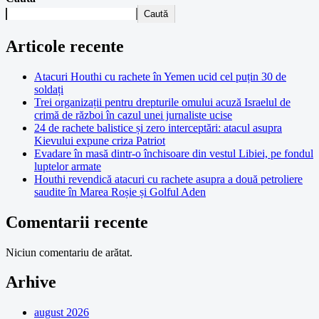
Caută
Articole recente
Atacuri Houthi cu rachete în Yemen ucid cel puțin 30 de
soldați
Trei organizații pentru drepturile omului acuză Israelul de
crimă de război în cazul unei jurnaliste ucise
24 de rachete balistice și zero interceptări: atacul asupra
Kievului expune criza Patriot
Evadare în masă dintr-o închisoare din vestul Libiei, pe fondul
luptelor armate
Houthi revendică atacuri cu rachete asupra a două petroliere
saudite în Marea Roșie și Golful Aden
Comentarii recente
Niciun comentariu de arătat.
Arhive
august 2026