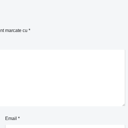
unt marcate cu
*
Email
*