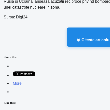
Rusia și Ucraina lansează acuzații reciproce privind bombarda
unei catastrofe nucleare în zonă.
Sursa: Digi24.
📖 Citește articol
Share this:
More
Like this: