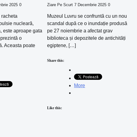
mbrie 2025
0
Ziare Pe Scurt
7 Decembrie 2025
0
 racheta
Muzeul Luvru se confruntă cu un nou
pulsie nucleară,
scandal după ce o inundație produsă
, este aproape gata
pe 27 noiembrie a afectat grav
eprezintă o
biblioteca și depozitele de antichități
ă. Aceasta poate
egiptene, […]
Share this:
More
Like this: