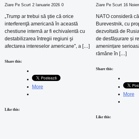
Ziare Pe Scurt
2 Ianuarie 2026
0
Ziare Pe Scurt
16 Noie
„Trump ar trebui să ştie că orice
NATO consideră că
interferenţă americană în această
Burevestnik, cu pro
chestiune internă ar fi echivalentă cu
dezvoltată de Rusia
destabilizarea întregii regiuni şi
de desfășurare și r
afectarea intereselor americane”, a […]
amenințare serioas
rămâne în […]
Share this:
Share this:
More
More
Like this:
Like this: