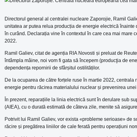
Directorul general al centralei nucleare Zaporojie, Ramil Gali
unitatea ar putea relua producția de energie electrică înainte 
în curând. Declarația vine în contextul în care cea mai mare
2022.
Ramil Galiev, citat de agenția RIA Novosti și preluat de Reute
întâmpla mâine, noi vom fi gata să începem (producţia de ener
dependența repornirii de sfârșitul ostilităților.
De la ocuparea de către forțele ruse în martie 2022, centrala
energie pentru răcirea materialului nuclear și prevenirea unei 
În prezent, reparațiile la linia electrică sunt în derulare sub
(AIEA), cu o durată estimată de câteva zile, menite să asigur
Potrivit lui Ramil Galiev, vor exista «probleme serioase» de so
răcire și pregătirea liniilor de cale ferată pentru operațiuni no