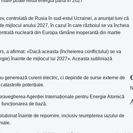
ev, controlată de Rusia în sud-estul Ucrainei, a anunțat luni că
de mijlocul anului 2027, în cazul în care războiul se va încheia
 centrală nucleară din Europa rămâne inoperantă din martie
rs, a afirmat: «Dacă aceasta (încheierea conflictului) se va
gie) înainte de mijlocul lui 2027». Aceasta subliniază
 nu generează curent electric, ci depinde de surse externe de
catastrofe potențiale.
N
 supravegherea Agenției Internaționale pentru Energie Atomică
e funcționarea de bază.
luționat înainte de repornire, inclusiv reumplerea iazului de
rmale.