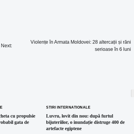
Violențe în Armata Moldovei: 28 altercații și răni
Next:
serioase în 6 luni
LE
STIRI INTERNATIONALE
heta cu propulsie
Luvru, lovit din nou: după furtul
robabil gata de
bijuteriilor, o inundație distruge 400 de
artefacte egiptene