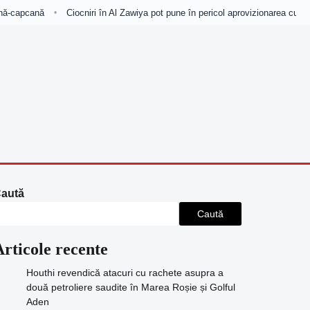
nă-capcană
Ciocniri în Al Zawiya pot pune în pericol aprovizionarea cu petro
•
aută
Caută
Articole recente
Houthi revendică atacuri cu rachete asupra a
două petroliere saudite în Marea Roșie și Golful
Aden