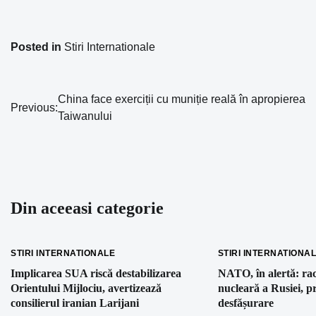
Posted in
Stiri Internationale
China face exerciții cu muniție reală în apropierea
Navigare
Previous:
Taiwanului
în
articole
Din aceeasi categorie
STIRI INTERNATIONALE
STIRI INTERNATIONA
Implicarea SUA riscă destabilizarea
NATO, în alertă: rac
Orientului Mijlociu, avertizează
nucleară a Rusiei, p
consilierul iranian Larijani
desfășurare