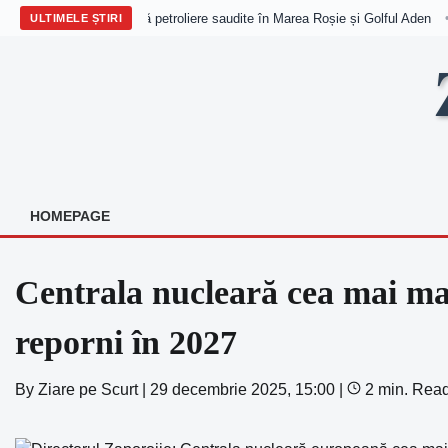
u rachete asupra a două petroliere saudite în Marea Roșie și Golful Aden
•
ULTIMELE ȘTIRI
Skip
to
content
HOMEPAGE
Centrala nucleară cea mai ma
reporni în 2027
By
Ziare pe Scurt
|
29 decembrie 2025, 15:00
|
2 min. Rea