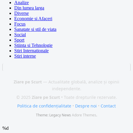
Analize
Din lumea larga
Diverse
Economie si Afaceri
Focus
Sanatate si stil de viata
Social
Sport
Stiinta si Tehnologie
Stiri Internationale
Stiri interne
Ziare pe Scurt
— Actualitate globală, analize și opinii
independente.
© 2025
Ziare pe Scurt
• Toate drepturile rezervate.
Politica de confidențialitate
•
Despre noi
•
Contact
Theme: Legacy News
Adore Themes
.
%d