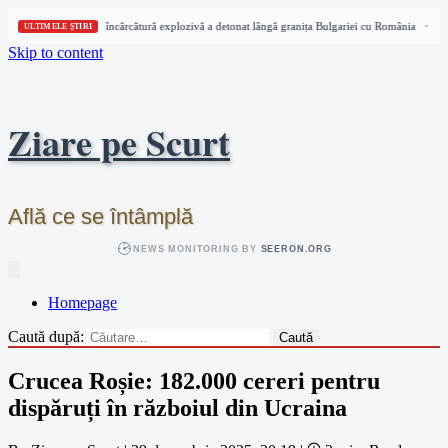
Dronă cu încărcătură explozivă a detonat lângă granița Bulgariei cu România
Dro
•
ULTIMELE ȘTIRI
Skip to content
Ziare pe Scurt
Află ce se întâmplă
NEWS MONITORING BY
SEERON.ORG
Homepage
Caută după:
Crucea Roșie: 182.000 cereri pentru
dispăruți în războiul din Ucraina