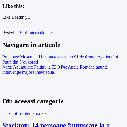
Like this:
Like
Loading...
Posted in
Stiri Internationale
Navigare în articole
Previous:
Moscova: Ucraina a atacat cu 91 de drone reședința lui
Putin din Novgorod
Next:
Acumulare Paltinu la 53,94%: Apele Române anunță
intervenție majoră inevitabilă
Din aceeasi categorie
Stiri Internationale
Stockton: 14 persoane împușcate la o