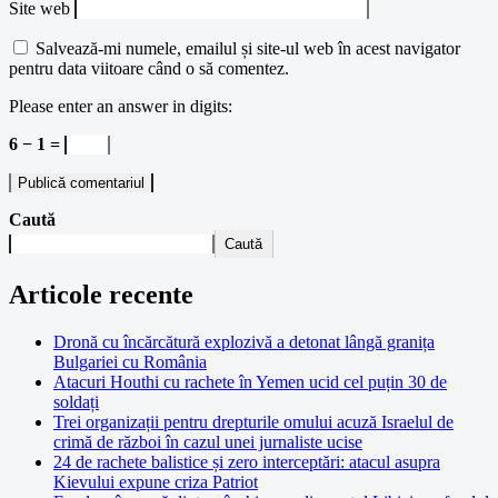
Site web
Salvează-mi numele, emailul și site-ul web în acest navigator
pentru data viitoare când o să comentez.
Please enter an answer in digits:
6 − 1 =
Caută
Caută
Articole recente
Dronă cu încărcătură explozivă a detonat lângă granița
Bulgariei cu România
Atacuri Houthi cu rachete în Yemen ucid cel puțin 30 de
soldați
Trei organizații pentru drepturile omului acuză Israelul de
crimă de război în cazul unei jurnaliste ucise
24 de rachete balistice și zero interceptări: atacul asupra
Kievului expune criza Patriot