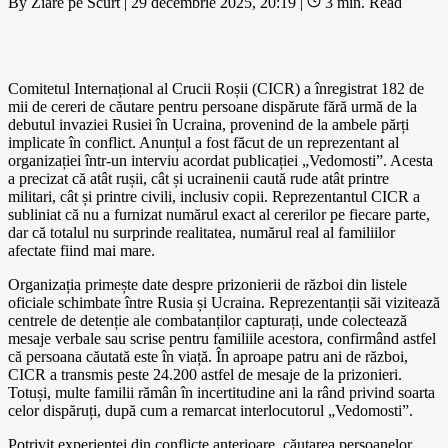
By
Ziare pe Scurt
|
29 decembrie 2025, 20:19
|
3 min. Read
Comitetul Internațional al Crucii Roșii (CICR) a înregistrat 182 de
mii de cereri de căutare pentru persoane dispărute fără urmă de la
debutul invaziei Rusiei în Ucraina, provenind de la ambele părți
implicate în conflict. Anunțul a fost făcut de un reprezentant al
organizației într-un interviu acordat publicației „Vedomosti”. Acesta
a precizat că atât rușii, cât și ucrainenii caută rude atât printre
militari, cât și printre civili, inclusiv copii. Reprezentantul CICR a
subliniat că nu a furnizat numărul exact al cererilor pe fiecare parte,
dar că totalul nu surprinde realitatea, numărul real al familiilor
afectate fiind mai mare.
Organizația primește date despre prizonierii de război din listele
oficiale schimbate între Rusia și Ucraina. Reprezentanții săi vizitează
centrele de detenție ale combatanților capturați, unde colectează
mesaje verbale sau scrise pentru familiile acestora, confirmând astfel
că persoana căutată este în viață. În aproape patru ani de război,
CICR a transmis peste 24.200 astfel de mesaje de la prizonieri.
Totuși, multe familii rămân în incertitudine ani la rând privind soarta
celor dispăruți, după cum a remarcat interlocutorul „Vedomosti”.
Potrivit experienței din conflicte anterioare, căutarea persoanelor