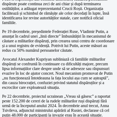
dispărute poate continua zeci de ani chiar și după terminarea
ostilităților, a adăugat reprezentantul Crucii Roșii. Organizația
facilitează și schimbul de rămășițe ale celor decedați în lupte, însă
identificarea lor revine autorităților statale, care notifică oficial
familiile.
Pe 19 decembrie, președintele Federației Ruse, Vladimir Putin, a
anunțat în cadrul unei „linii directe” îmbunătățiri în mecanismul de
căutare a militarilor dispăruți, prin crearea unui centru de coordonare
și a unui registru de evidență. Potrivit lui Putin, aceste măsuri au
redus cu 50% numărul persoanelor căutate.
Avocatul Alexander Kupriyan subliniază că familiile militarilor
dispăruți se confruntă în continuare cu dificultăți majore, precum
lipsa informațiilor clare despre unde să se adreseze sau răspunsuri
evazive în loc de ajutor concret. Noul mecanism promovat de Putin
„nu funcționează întotdeauna la fața locului așa cum se așteaptă”,
din cauza birocrației, confuziei privind statutul dispăruților și a
escrocilor care exploatează situația.
Pe 22 decembrie, proiectul ucrainean „Vreau să găsesc” a raportat
peste 152.200 de cereri de la rudele militarilor ruși dispăruți fără
urmă de la începutul anului 2024. În decembrie anul trecut, Anna
Tsivileva, adjunctul ministrului apărării al Rusiei, declarase că cel
puțin 48.000 de participanți la invazie erau în această situație.