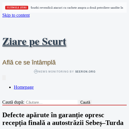
Houthi revendică atacuri cu rachete asupra a două petroliere saudite în Mar
ULTIMELE ȘTIRI
Skip to content
Ziare pe Scurt
Află ce se întâmplă
NEWS MONITORING BY
SEERON.ORG
Homepage
Caută după:
Defecte apărute în garanție opresc
recepția finală a autostrăzii Sebeș–Turda