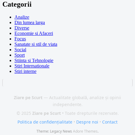
Categorii
Analize
Din lumea larga
Diverse
Economie si Afaceri
Focus
Sanatate si stil de viata
Social
Sport
Stiinta si Tehnologie
Stiri Internationale
Stiri interne
Ziare pe Scurt
— Actualitate globală, analize și opinii
independente.
© 2025
Ziare pe Scurt
• Toate drepturile rezervate.
Politica de confidențialitate
•
Despre noi
•
Contact
Theme: Legacy News
Adore Themes
.