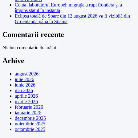
Ceuta, laboratorul Europei: migrația a rupt frontiera și a
împins statul în instanță
Eclipsa totală de Soare din 12 august 2026 va fi vizibilă din
Groenlanda până în Spania
Comentarii recente
Niciun comentariu de arătat.
Arhive
august 2026
iulie 2026
iunie 2026
mai 2026
aprilie 2026
martie 2026
februarie 2026
ianuarie 2026
decembrie 2025
noiembrie 2025
octombrie 2025