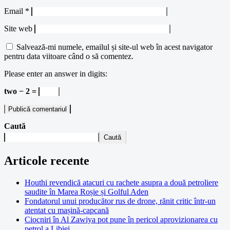
Email
*
Site web
Salvează-mi numele, emailul și site-ul web în acest navigator
pentru data viitoare când o să comentez.
Please enter an answer in digits:
two − 2 =
Caută
Caută
Articole recente
Houthi revendică atacuri cu rachete asupra a două petroliere
saudite în Marea Roșie și Golful Aden
Fondatorul unui producător rus de drone, rănit critic într-un
atentat cu mașină-capcană
Ciocniri în Al Zawiya pot pune în pericol aprovizionarea cu
petrol a Libiei