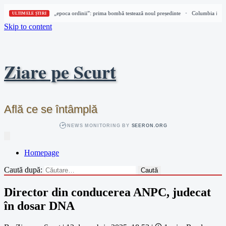
Columbia intră în „epoca ordinii”: prima bombă testează noul președinte
Columbia intră 
•
ULTIMELE ȘTIRI
Skip to content
Ziare pe Scurt
Află ce se întâmplă
NEWS MONITORING BY
SEERON.ORG
Homepage
Caută după:
Director din conducerea ANPC, judecat
în dosar DNA