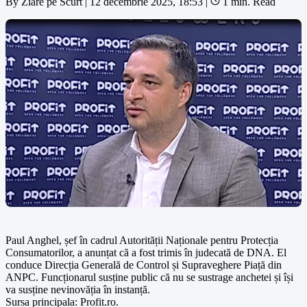
By
Ziare pe Scurt
|
12 decembrie 2025, 18:53
|
1 min. Read
Paul Anghel, șef în cadrul Autorității Naționale pentru Protecția
Consumatorilor, a anunțat că a fost trimis în judecată de DNA. El
conduce Direcția Generală de Control și Supraveghere Piață din
ANPC. Funcționarul susține public că nu se sustrage anchetei și își
va susține nevinovăția în instanță.
Sursa principala: Profit.ro.