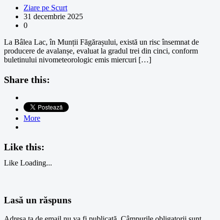
Ziare pe Scurt
31 decembrie 2025
0
La Bâlea Lac, în Munții Făgărașului, există un risc însemnat de
producere de avalanșe, evaluat la gradul trei din cinci, conform
buletinului nivometeorologic emis miercuri […]
Share this:
More
Like this:
Like
Loading...
Lasă un răspuns
Adresa ta de email nu va fi publicată.
Câmpurile obligatorii sunt