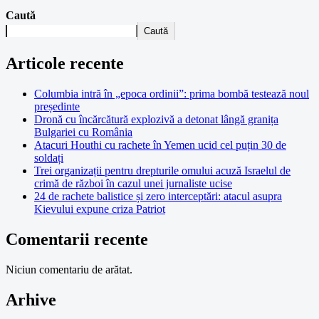
Caută
Caută
Articole recente
Columbia intră în „epoca ordinii”: prima bombă testează noul
președinte
Dronă cu încărcătură explozivă a detonat lângă granița
Bulgariei cu România
Atacuri Houthi cu rachete în Yemen ucid cel puțin 30 de
soldați
Trei organizații pentru drepturile omului acuză Israelul de
crimă de război în cazul unei jurnaliste ucise
24 de rachete balistice și zero interceptări: atacul asupra
Kievului expune criza Patriot
Comentarii recente
Niciun comentariu de arătat.
Arhive