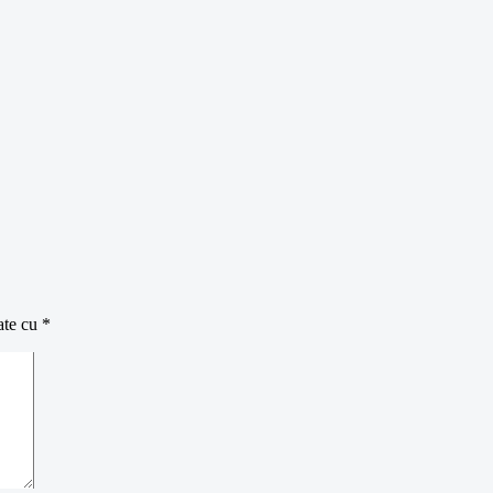
ate cu
*