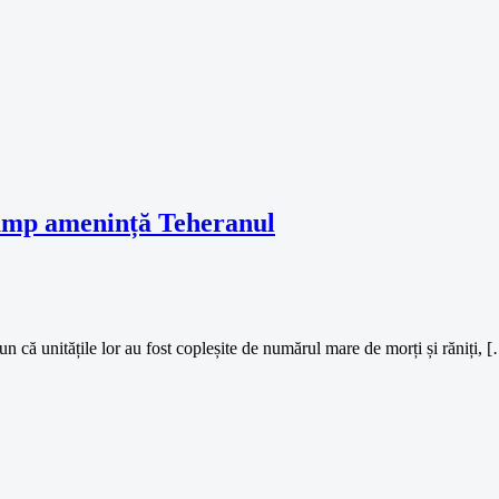
Trump amenință Teheranul
n că unitățile lor au fost copleșite de numărul mare de morți și răniți, 