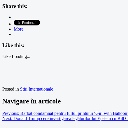
Share this:
More
Like this:
Like
Loading...
Posted in
Stiri Internationale
Navigare în articole
Previous:
Bărbat condamnat pentru furtul printului ‘Girl with Balloon
Next:
Donald Trump cere investigarea legăturilor lui Epstein cu Bill Cli