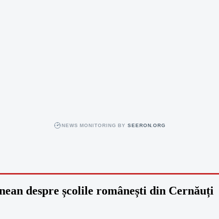
NEWS MONITORING BY
SEERON.ORG
nean despre școlile românești din Cernăuți