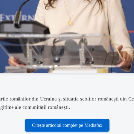
ile românilor din Ucraina și situația școlilor românești din Ce
gitime ale comunității românești.
Citește articolul complet pe Mediafax