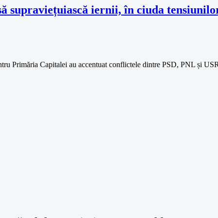
 supraviețuiască iernii, în ciuda tensiunilo
entru Primăria Capitalei au accentuat conflictele dintre PSD, PNL și US