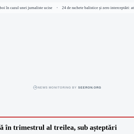
 în cazul unei jurnaliste ucise
24 de rachete balistice și zero interceptări: ata
•
NEWS MONITORING BY
SEERON.ORG
în trimestrul al treilea, sub așteptări