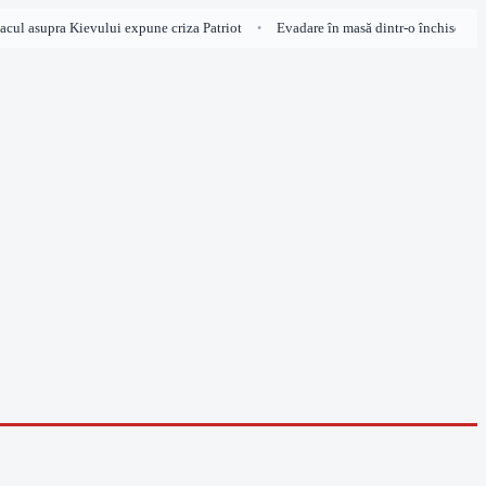
cul asupra Kievului expune criza Patriot
Evadare în masă dintr-o închisoare din 
•