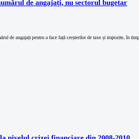
 numărul de angajați, nu sectorul bugetar
rul de angajați pentru a face față creșterilor de taxe și impozite, în ti
 nivelul crizei financiare din 2008-2010