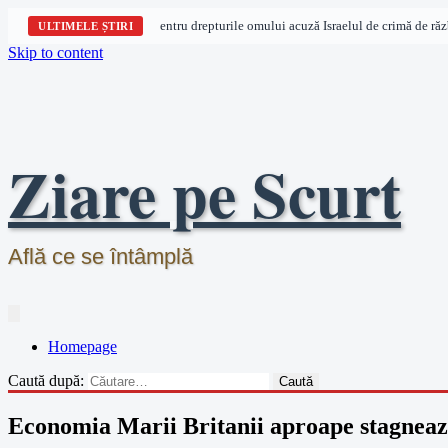
Trei organizații pentru drepturile omului acuză Israelul de crimă de război
ULTIMELE ȘTIRI
Skip to content
Ziare pe Scurt
Află ce se întâmplă
Homepage
Caută după:
Economia Marii Britanii aproape stagnează 