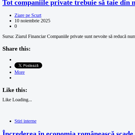
Tot companiile private trebuie să taie din
Ziare pe Scurt
10 noiembrie 2025
0
Sursa: Ziarul Financiar Companiile private sunt nevoite să reducă numă
Share this:
More
Like this:
Like
Loading...
Stiri interne
Încrederea în economia românească scade la