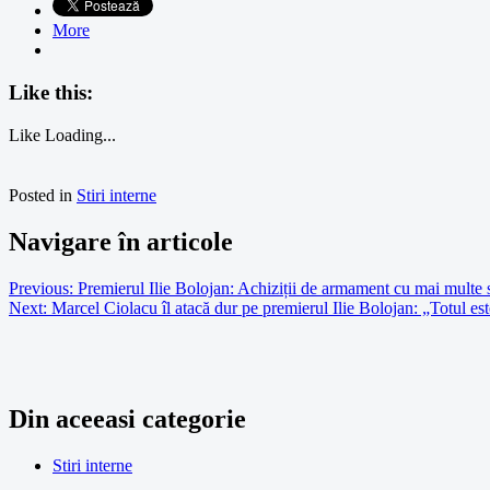
More
Like this:
Like
Loading...
Posted in
Stiri interne
Navigare în articole
Previous:
Premierul Ilie Bolojan: Achiziții de armament cu mai multe 
Next:
Marcel Ciolacu îl atacă dur pe premierul Ilie Bolojan: „Totul est
Din aceeasi categorie
Stiri interne