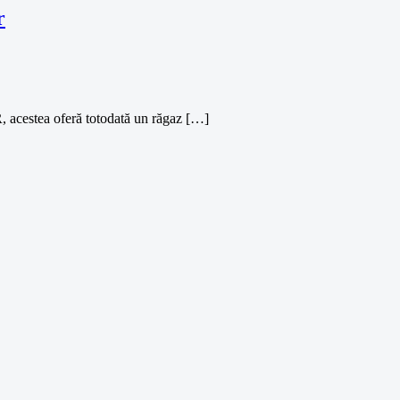
r
R, acestea oferă totodată un răgaz […]