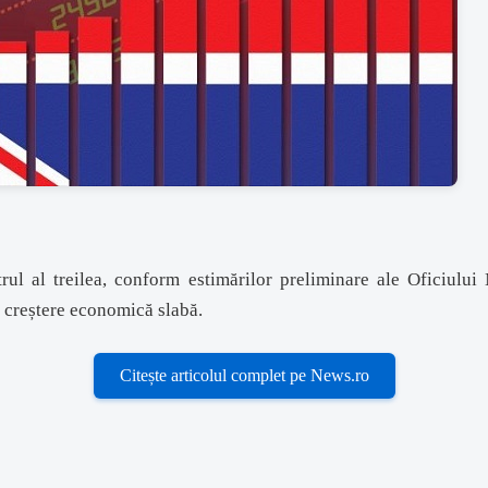
l al treilea, conform estimărilor preliminare ale Oficiului N
 creștere economică slabă.
Citește articolul complet pe News.ro