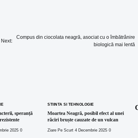
Compus din ciocolata neagră, asociat cu o îmbătrânire
Next:
biologică mai lentă
IE
STIINTA SI TEHNOLOGIE
cterii, speranță
Moartea Neagră, posibil efect al unei
rezistente
răciri bruște cauzate de un vulcan
mbrie 2025
0
Ziare Pe Scurt
4 Decembrie 2025
0