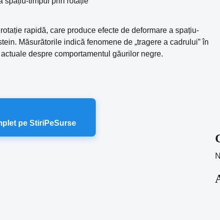
rotație rapidă, care produce efecte de deformare a spațiu-
nstein. Măsurătorile indică fenomene de „tragere a cadrului” în
 actuale despre comportamentul găurilor negre.
mplet pe StiriPeSurse
N