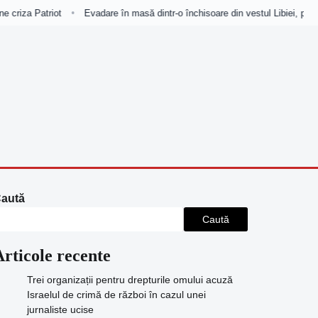
 criza Patriot
Evadare în masă dintr-o închisoare din vestul Libiei, pe fo
•
aută
Caută
Articole recente
Trei organizații pentru drepturile omului acuză
Israelul de crimă de război în cazul unei
jurnaliste ucise