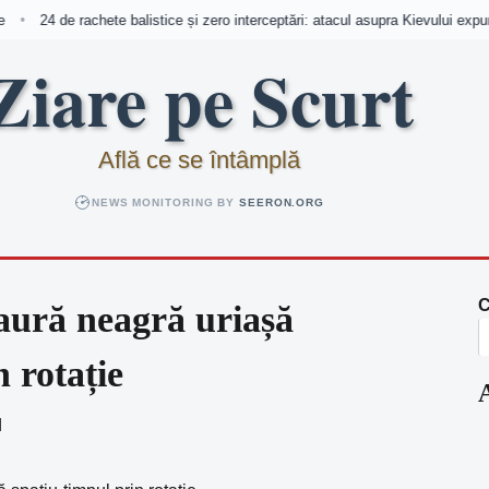
24 de rachete balistice și zero interceptări: atacul asupra Kievului expune
•
Ziare pe Scurt
Află ce se întâmplă
NEWS MONITORING BY
SEERON.ORG
C
gaură neagră uriașă
 rotație
d