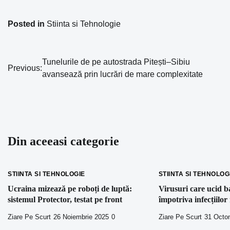
Posted in
Stiinta si Tehnologie
Tunelurile de pe autostrada Pitești–Sibiu
Navigare
Previous:
avansează prin lucrări de mare complexitate
în
articole
Din aceeasi categorie
STIINTA SI TEHNOLOGIE
STIINTA SI TEHNOLOG
Ucraina mizează pe roboți de luptă:
Virusuri care ucid ba
sistemul Protector, testat pe front
împotriva infecțiilor 
Ziare Pe Scurt
26 Noiembrie 2025
0
Ziare Pe Scurt
31 Octo