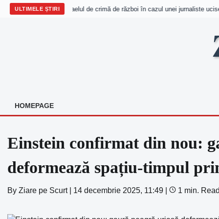
epturile omului acuză Israelul de crimă de război în cazul unei jurnaliste ucise
ULTIMELE ȘTIRI
Skip
to
content
HOMEPAGE
Einstein confirmat din nou: 
deformează spațiu-timpul prin
By
Ziare pe Scurt
|
14 decembrie 2025, 11:49
|
1 min. Rea