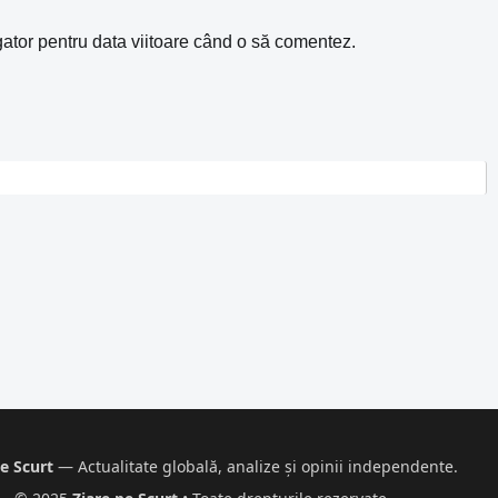
gator pentru data viitoare când o să comentez.
e Scurt
— Actualitate globală, analize și opinii independente.