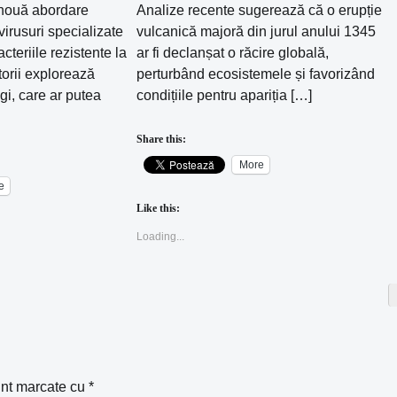
nouă abordare
Analize recente sugerează că o erupție
irusuri specializate
vulcanică majoră din jurul anului 1345
teriile rezistente la
ar fi declanșat o răcire globală,
torii explorează
perturbând ecosistemele și favorizând
agi, care ar putea
condițiile pentru apariția […]
Share this:
More
e
Like this:
Loading...
unt marcate cu
*