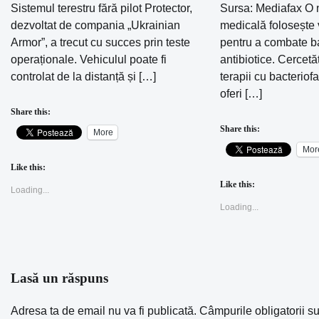
Sistemul terestru fără pilot Protector,
Sursa: Mediafax O 
dezvoltat de compania „Ukrainian
medicală folosește v
Armor”, a trecut cu succes prin teste
pentru a combate bac
operaționale. Vehiculul poate fi
antibiotice. Cercetă
controlat de la distanță și […]
terapii cu bacteriof
oferi […]
Share this:
Share this:
More
Mor
Like this:
Like this:
Loading...
Loading...
Lasă un răspuns
Adresa ta de email nu va fi publicată.
Câmpurile obligatorii s