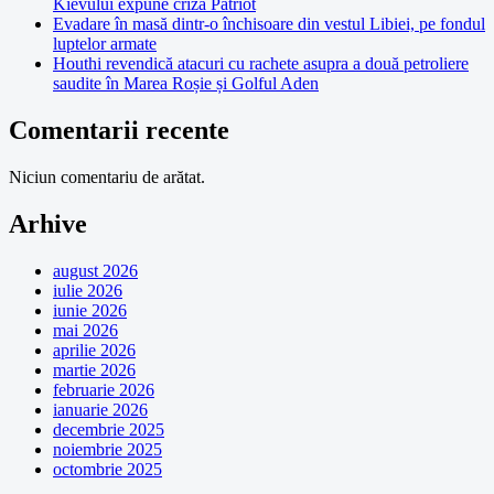
Kievului expune criza Patriot
Evadare în masă dintr-o închisoare din vestul Libiei, pe fondul
luptelor armate
Houthi revendică atacuri cu rachete asupra a două petroliere
saudite în Marea Roșie și Golful Aden
Comentarii recente
Niciun comentariu de arătat.
Arhive
august 2026
iulie 2026
iunie 2026
mai 2026
aprilie 2026
martie 2026
februarie 2026
ianuarie 2026
decembrie 2025
noiembrie 2025
octombrie 2025