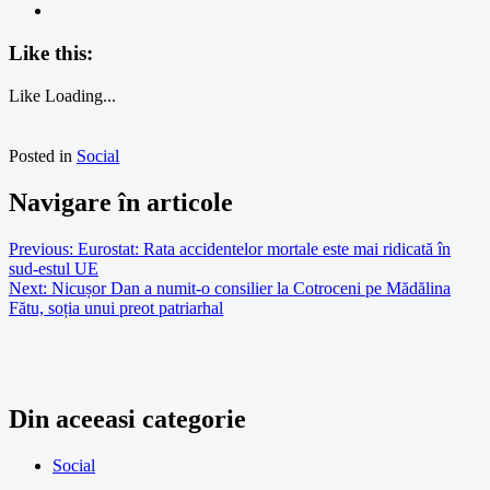
Like this:
Like
Loading...
Posted in
Social
Navigare în articole
Previous:
Eurostat: Rata accidentelor mortale este mai ridicată în
sud-estul UE
Next:
Nicușor Dan a numit-o consilier la Cotroceni pe Mădălina
Fătu, soția unui preot patriarhal
Din aceeasi categorie
Social