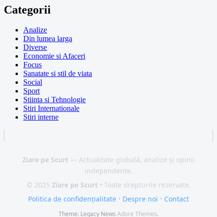
Categorii
Analize
Din lumea larga
Diverse
Economie si Afaceri
Focus
Sanatate si stil de viata
Social
Sport
Stiinta si Tehnologie
Stiri Internationale
Stiri interne
Ziare pe Scurt
— Actualitate globală, analize și opinii
independente.
© 2025
Ziare pe Scurt
• Toate drepturile rezervate.
Politica de confidențialitate
•
Despre noi
•
Contact
Theme: Legacy News
Adore Themes
.