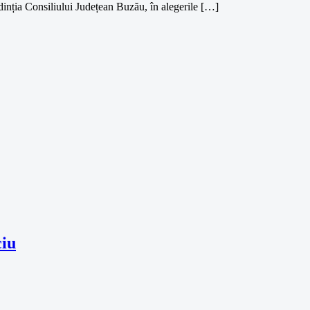
nția Consiliului Județean Buzău, în alegerile […]
ciu