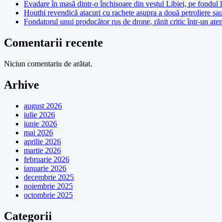
Evadare în masă dintr-o închisoare din vestul Libiei, pe fondul 
Houthi revendică atacuri cu rachete asupra a două petroliere sa
Fondatorul unui producător rus de drone, rănit critic într-un at
Comentarii recente
Niciun comentariu de arătat.
Arhive
august 2026
iulie 2026
iunie 2026
mai 2026
aprilie 2026
martie 2026
februarie 2026
ianuarie 2026
decembrie 2025
noiembrie 2025
octombrie 2025
Categorii