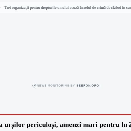
Trei organizații pentru drepturile omului acuză Israelul de crimă de război în cazul
NEWS MONITORING BY
SEERON.ORG
urșilor periculoși, amenzi mari pentru hr