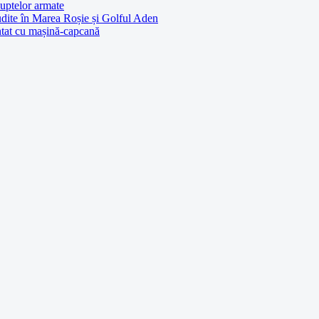
luptelor armate
udite în Marea Roșie și Golful Aden
entat cu mașină-capcană