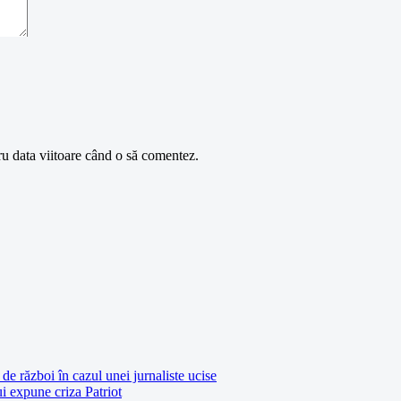
ru data viitoare când o să comentez.
de război în cazul unei jurnaliste ucise
ui expune criza Patriot