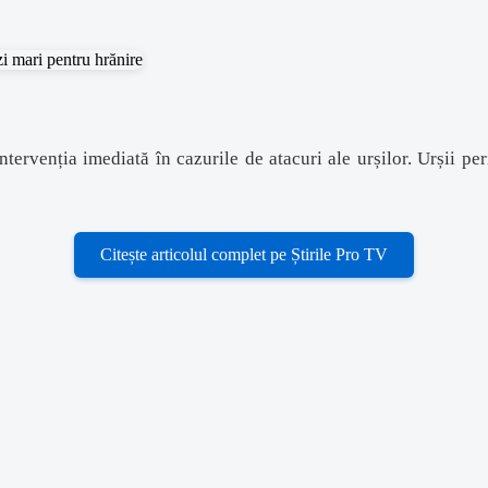
ervenția imediată în cazurile de atacuri ale urșilor. Urșii per
Citește articolul complet pe Știrile Pro TV