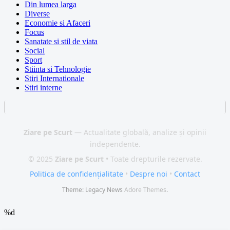
Din lumea larga
Diverse
Economie si Afaceri
Focus
Sanatate si stil de viata
Social
Sport
Stiinta si Tehnologie
Stiri Internationale
Stiri interne
Ziare pe Scurt
— Actualitate globală, analize și opinii
independente.
© 2025
Ziare pe Scurt
• Toate drepturile rezervate.
Politica de confidențialitate
•
Despre noi
•
Contact
Theme: Legacy News
Adore Themes
.
%d