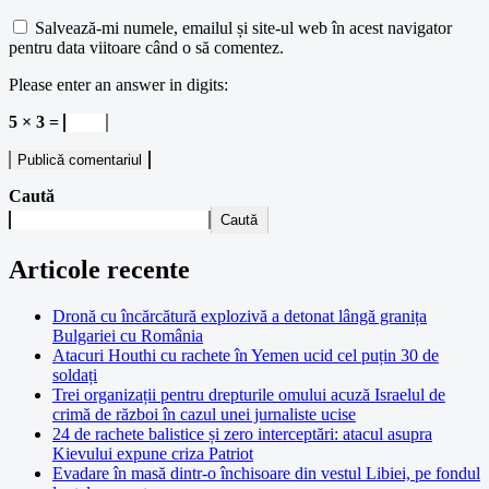
Salvează-mi numele, emailul și site-ul web în acest navigator
pentru data viitoare când o să comentez.
Please enter an answer in digits:
5 × 3 =
Caută
Caută
Articole recente
Dronă cu încărcătură explozivă a detonat lângă granița
Bulgariei cu România
Atacuri Houthi cu rachete în Yemen ucid cel puțin 30 de
soldați
Trei organizații pentru drepturile omului acuză Israelul de
crimă de război în cazul unei jurnaliste ucise
24 de rachete balistice și zero interceptări: atacul asupra
Kievului expune criza Patriot
Evadare în masă dintr-o închisoare din vestul Libiei, pe fondul