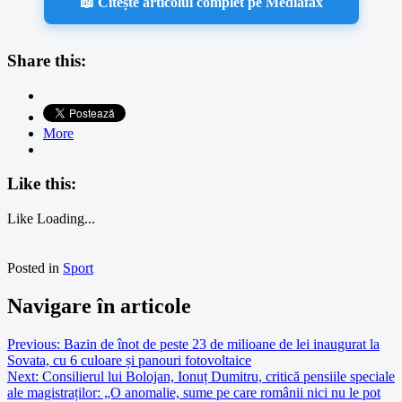
📖 Citește articolul complet pe Mediafax
Share this:
More
Like this:
Like
Loading...
Posted in
Sport
Navigare în articole
Previous:
Bazin de înot de peste 23 de milioane de lei inaugurat la
Sovata, cu 6 culoare și panouri fotovoltaice
Next:
Consilierul lui Bolojan, Ionuț Dumitru, critică pensiile speciale
ale magistraților: „O anomalie, sume pe care românii nici nu le pot