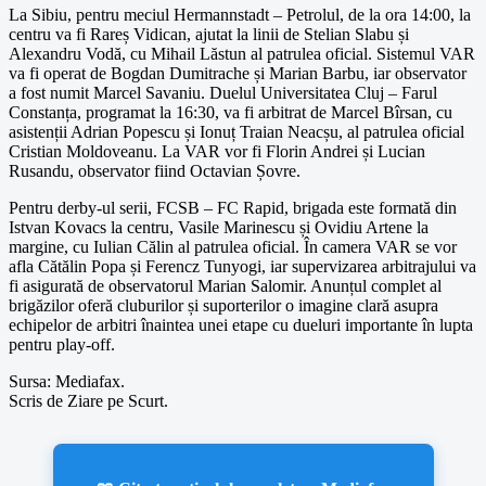
La Sibiu, pentru meciul Hermannstadt – Petrolul, de la ora 14:00, la
centru va fi Rareș Vidican, ajutat la linii de Stelian Slabu și
Alexandru Vodă, cu Mihail Lăstun al patrulea oficial. Sistemul VAR
va fi operat de Bogdan Dumitrache și Marian Barbu, iar observator
a fost numit Marcel Savaniu. Duelul Universitatea Cluj – Farul
Constanța, programat la 16:30, va fi arbitrat de Marcel Bîrsan, cu
asistenții Adrian Popescu și Ionuț Traian Neacșu, al patrulea oficial
Cristian Moldoveanu. La VAR vor fi Florin Andrei și Lucian
Rusandu, observator fiind Octavian Șovre.
Pentru derby-ul serii, FCSB – FC Rapid, brigada este formată din
Istvan Kovacs la centru, Vasile Marinescu și Ovidiu Artene la
margine, cu Iulian Călin al patrulea oficial. În camera VAR se vor
afla Cătălin Popa și Ferencz Tunyogi, iar supervizarea arbitrajului va
fi asigurată de observatorul Marian Salomir. Anunțul complet al
brigăzilor oferă cluburilor și suporterilor o imagine clară asupra
echipelor de arbitri înaintea unei etape cu dueluri importante în lupta
pentru play-off.
Sursa: Mediafax.
Scris de Ziare pe Scurt.