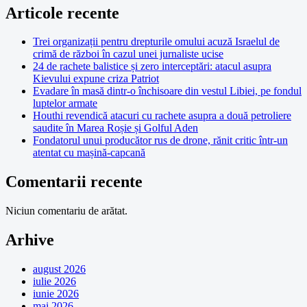
Articole recente
Trei organizații pentru drepturile omului acuză Israelul de
crimă de război în cazul unei jurnaliste ucise
24 de rachete balistice și zero interceptări: atacul asupra
Kievului expune criza Patriot
Evadare în masă dintr-o închisoare din vestul Libiei, pe fondul
luptelor armate
Houthi revendică atacuri cu rachete asupra a două petroliere
saudite în Marea Roșie și Golful Aden
Fondatorul unui producător rus de drone, rănit critic într-un
atentat cu mașină-capcană
Comentarii recente
Niciun comentariu de arătat.
Arhive
august 2026
iulie 2026
iunie 2026
mai 2026