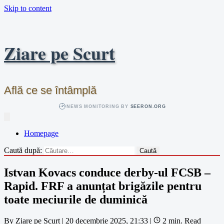
Skip to content
Ziare pe Scurt
Află ce se întâmplă
NEWS MONITORING BY
SEERON.ORG
Homepage
Caută după:
Istvan Kovacs conduce derby-ul FCSB –
Rapid. FRF a anunțat brigăzile pentru
toate meciurile de duminică
By
Ziare pe Scurt
|
20 decembrie 2025, 21:33
|
2 min. Read