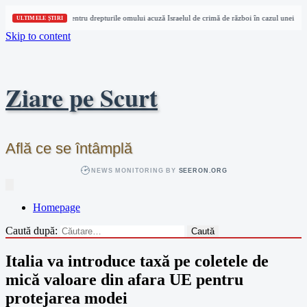
Trei organizații pentru drepturile omului acuză Israelul de crimă de război în cazul unei jurna
ULTIMELE ȘTIRI
Skip to content
Ziare pe Scurt
Află ce se întâmplă
NEWS MONITORING BY
SEERON.ORG
Homepage
Caută după:
Italia va introduce taxă pe coletele de
mică valoare din afara UE pentru
protejarea modei