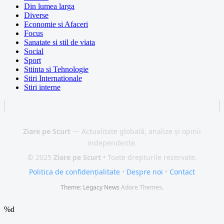
Din lumea larga
Diverse
Economie si Afaceri
Focus
Sanatate si stil de viata
Social
Sport
Stiinta si Tehnologie
Stiri Internationale
Stiri interne
Ziare pe Scurt
— Actualitate globală, analize și opinii
independente.
© 2025
Ziare pe Scurt
• Toate drepturile rezervate.
Politica de confidențialitate
•
Despre noi
•
Contact
Theme: Legacy News
Adore Themes
.
%d