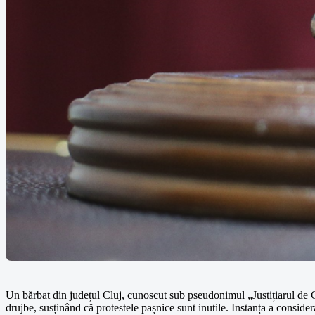
Un bărbat din județul Cluj, cunoscut sub pseudonimul „Justițiarul de Cl
drujbe, susținând că protestele pașnice sunt inutile. Instanța a conside