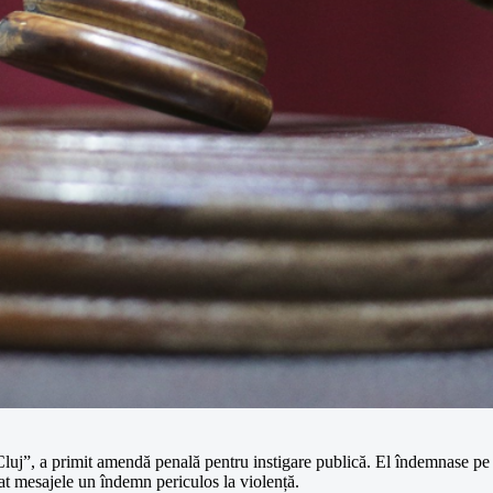
uj”, a primit amendă penală pentru instigare publică. El îndemnase pe reț
rat mesajele un îndemn periculos la violență.