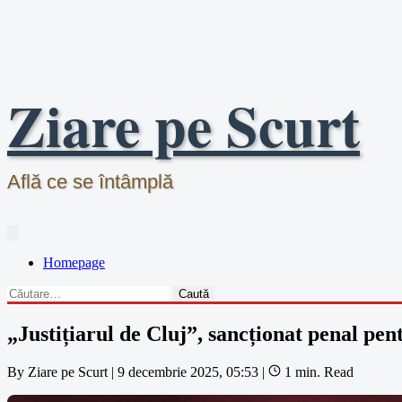
Skip
to
content
Ziare pe Scurt
Află ce se întâmplă
Homepage
Caută
după:
„Justițiarul de Cluj”, sancționat penal pent
By
Ziare pe Scurt
|
9 decembrie 2025, 05:53
|
1 min. Read