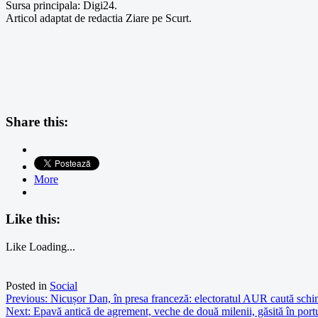
Sursa principala: Digi24.
Articol adaptat de redactia Ziare pe Scurt.
Share this:
More
Like this:
Like
Loading...
Posted in
Social
Navigare
Previous:
Nicușor Dan, în presa franceză: electoratul AUR caută sch
Next:
Epavă antică de agrement, veche de două milenii, găsită în port