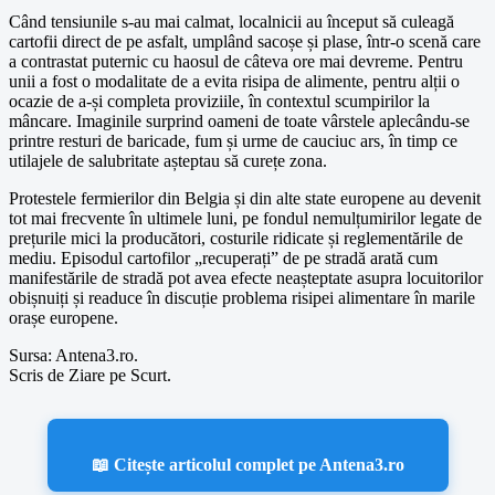
Când tensiunile s-au mai calmat, localnicii au început să culeagă
cartofii direct de pe asfalt, umplând sacoșe și plase, într-o scenă care
a contrastat puternic cu haosul de câteva ore mai devreme. Pentru
unii a fost o modalitate de a evita risipa de alimente, pentru alții o
ocazie de a-și completa proviziile, în contextul scumpirilor la
mâncare. Imaginile surprind oameni de toate vârstele aplecându-se
printre resturi de baricade, fum și urme de cauciuc ars, în timp ce
utilajele de salubritate așteptau să curețe zona.
Protestele fermierilor din Belgia și din alte state europene au devenit
tot mai frecvente în ultimele luni, pe fondul nemulțumirilor legate de
prețurile mici la producători, costurile ridicate și reglementările de
mediu. Episodul cartofilor „recuperați” de pe stradă arată cum
manifestările de stradă pot avea efecte neașteptate asupra locuitorilor
obișnuiți și readuce în discuție problema risipei alimentare în marile
orașe europene.
Sursa: Antena3.ro.
Scris de Ziare pe Scurt.
📖 Citește articolul complet pe Antena3.ro