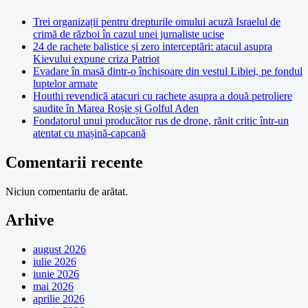
Trei organizații pentru drepturile omului acuză Israelul de
crimă de război în cazul unei jurnaliste ucise
24 de rachete balistice și zero interceptări: atacul asupra
Kievului expune criza Patriot
Evadare în masă dintr-o închisoare din vestul Libiei, pe fondul
luptelor armate
Houthi revendică atacuri cu rachete asupra a două petroliere
saudite în Marea Roșie și Golful Aden
Fondatorul unui producător rus de drone, rănit critic într-un
atentat cu mașină-capcană
Comentarii recente
Niciun comentariu de arătat.
Arhive
august 2026
iulie 2026
iunie 2026
mai 2026
aprilie 2026