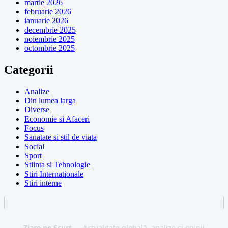
martie 2026
februarie 2026
ianuarie 2026
decembrie 2025
noiembrie 2025
octombrie 2025
Categorii
Analize
Din lumea larga
Diverse
Economie si Afaceri
Focus
Sanatate si stil de viata
Social
Sport
Stiinta si Tehnologie
Stiri Internationale
Stiri interne
Ziare pe Scurt
— Actualitate globală, analize și opinii