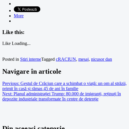
More
Like this:
Like
Loading...
Posted in
Stiri interne
Tagged
cRACIUN
,
mesaj
,
nicusor dan
Navigare în articole
Previous:
Gestul de Crăciun care a schimbat o viață: un om al străzii,
primit în casă și rămas 45 de ani în familie
Next:
Planul administrației Trump: 80.000 de imigranți, reținuți în
depozite industriale transformate în centre de detenție
Din aceeasi categorie