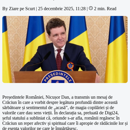
By
Ziare pe Scurt
|
25 decembrie 2025, 11:28
|
2 min. Read
Președintele României, Nicușor Dan, a transmis un mesaj de
Crăciun în care a vorbit despre legătura profundă dintre această
sărbătoare și sentimentul de „acasă”, de magia copilăriei și de
valorile care dau sens vieții. În declarația sa, preluată de Digi24,
șeful statului a subliniat că, oriunde s-ar afla, românii regăsesc în
Crăciun un reper afectiv și spiritual care îi apropie de rădăcinile lor și
de esența valorilor pe care le împărtășesc.