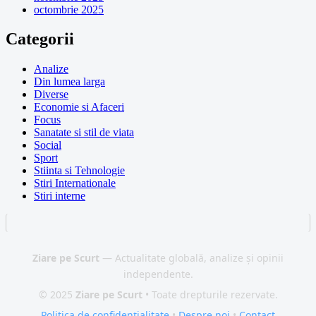
octombrie 2025
Categorii
Analize
Din lumea larga
Diverse
Economie si Afaceri
Focus
Sanatate si stil de viata
Social
Sport
Stiinta si Tehnologie
Stiri Internationale
Stiri interne
Ziare pe Scurt
— Actualitate globală, analize și opinii
independente.
© 2025
Ziare pe Scurt
• Toate drepturile rezervate.
Politica de confidențialitate
•
Despre noi
•
Contact