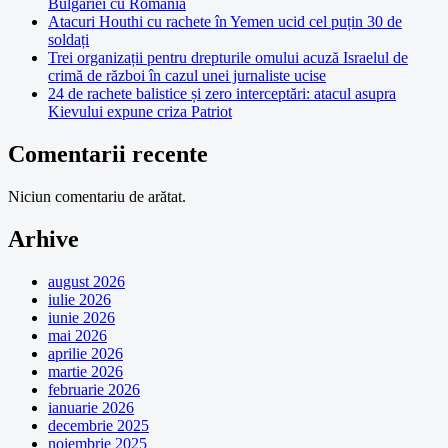
Bulgariei cu România
Atacuri Houthi cu rachete în Yemen ucid cel puțin 30 de
soldați
Trei organizații pentru drepturile omului acuză Israelul de
crimă de război în cazul unei jurnaliste ucise
24 de rachete balistice și zero interceptări: atacul asupra
Kievului expune criza Patriot
Comentarii recente
Niciun comentariu de arătat.
Arhive
august 2026
iulie 2026
iunie 2026
mai 2026
aprilie 2026
martie 2026
februarie 2026
ianuarie 2026
decembrie 2025
noiembrie 2025