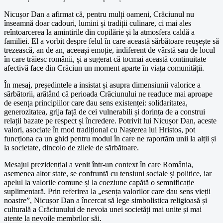
Nicușor Dan a afirmat că, pentru mulți oameni, Crăciunul nu
înseamnă doar cadouri, lumini și tradiții culinare, ci mai ales
reîntoarcerea la amintirile din copilărie și la atmosfera caldă a
familiei. El a vorbit despre felul în care această sărbătoare reușește să
trezească, an de an, aceeași emoție, indiferent de vârstă sau de locul
în care trăiesc românii, și a sugerat că tocmai această continuitate
afectivă face din Crăciun un moment aparte în viața comunității.
În mesaj, președintele a insistat și asupra dimensiunii valorice a
sărbătorii, arătând că perioada Crăciunului ne readuce mai aproape
de esența principiilor care dau sens existenței: solidaritatea,
generozitatea, grija față de cei vulnerabili și dorința de a construi
relații bazate pe respect și încredere. Potrivit lui Nicușor Dan, aceste
valori, asociate în mod tradițional cu Nașterea lui Hristos, pot
funcționa ca un ghid pentru modul în care ne raportăm unii la alții și
la societate, dincolo de zilele de sărbătoare.
Mesajul prezidențial a venit într-un context în care România,
asemenea altor state, se confruntă cu tensiuni sociale și politice, iar
apelul la valorile comune și la coeziune capătă o semnificație
suplimentară. Prin referirea la „esența valorilor care dau sens vieții
noastre”, Nicușor Dan a încercat să lege simbolistica religioasă și
culturală a Crăciunului de nevoia unei societăți mai unite și mai
atente la nevoile membrilor săi.