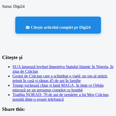
Sursa: Digi24
📖 Citește articolul complet pe Digi24
Citește și
SUA lansează lovituri împotriva Statului Islamic în Nigeria, în
ziua de Crăciun
Gestul de Crăciun care a schimbat o viață: un om al străzii,
primit în casă și rămas 45 de ani în familie
Trump șochează chiar și fanii MAGA, în timp ce Orbán
mizează pe un presupus complot cu bombă
Tradiția NORAD: 70 de ani de urmărire a lui Moș Crăciun,
pornită dintr-o eroare telefonică
Share this: