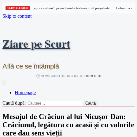
Columbia intră în „epoca ordinii”: prima bombă testează noul președinte
Columbia intră 
•
ULTIMELE ȘTIRI
Skip to content
Ziare pe Scurt
Află ce se întâmplă
NEWS MONITORING BY
SEERON.ORG
Homepage
Caută după:
Mesajul de Crăciun al lui Nicușor Dan:
Crăciunul, legătura cu acasă și cu valorile
care dau sens vieții