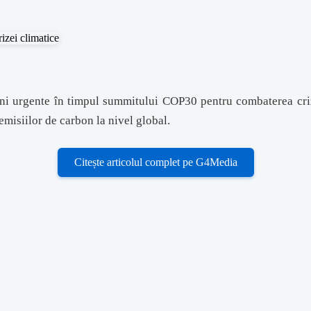
uni urgente în timpul summitului COP30 pentru combaterea crizei
emisiilor de carbon la nivel global.
Citește articolul complet pe G4Media