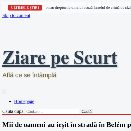
Trei organizații pentru drepturile omului acuză Israelul de crimă de război 
ULTIMELE ȘTIRI
Skip to content
Ziare pe Scurt
Află ce se întâmplă
Homepage
Caută după:
Mii de oameni au ieșit în stradă în Belém 