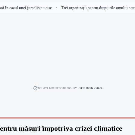
în cazul unei jurnaliste ucise
Trei organizații pentru drepturile omului acuză I
•
NEWS MONITORING BY
SEERON.ORG
pentru măsuri împotriva crizei climatice