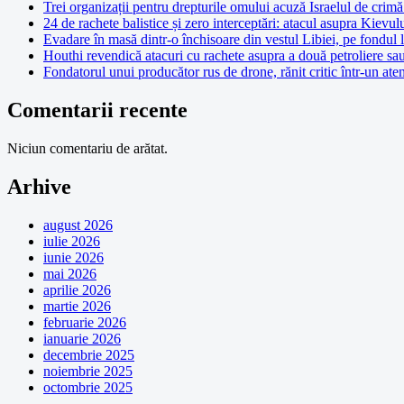
Trei organizații pentru drepturile omului acuză Israelul de crimă 
24 de rachete balistice și zero interceptări: atacul asupra Kievul
Evadare în masă dintr-o închisoare din vestul Libiei, pe fondul 
Houthi revendică atacuri cu rachete asupra a două petroliere sa
Fondatorul unui producător rus de drone, rănit critic într-un at
Comentarii recente
Niciun comentariu de arătat.
Arhive
august 2026
iulie 2026
iunie 2026
mai 2026
aprilie 2026
martie 2026
februarie 2026
ianuarie 2026
decembrie 2025
noiembrie 2025
octombrie 2025