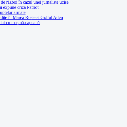
de război în cazul unei jurnaliste ucise
ui expune criza Patriot
luptelor armate
udite în Marea Roșie și Golful Aden
entat cu mașină-capcană