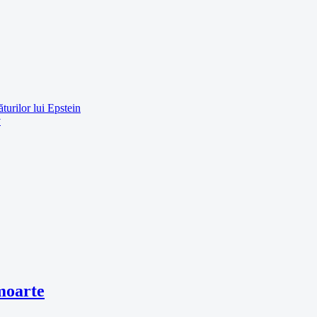
turilor lui Epstein
v
 moarte