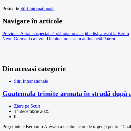
Posted in
Stiri Internationale
Navigare în articole
Previous:
Sirian suspectat că plănuia un atac jihadist, arestat la Berlin
Next:
Germania a livrat Ucrainei un sistem antirachetă Patriot
Din aceeasi categorie
Stiri Internationale
Guatemala trimite armata în stradă după at
Ziare pe Scurt
14 decembrie 2025
0
Președintele Bernardo Arévalo a instituit stare de urgență pentru 15 zi