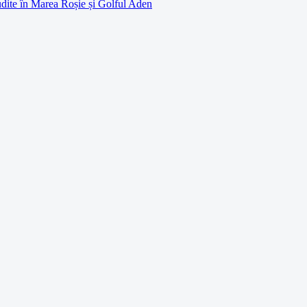
udite în Marea Roșie și Golful Aden