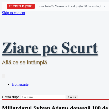
Atacuri Houthi cu rachete în Yemen ucid cel puțin 30 de soldați
At
•
ULTIMELE ȘTIRI
Skip to content
Ziare pe Scurt
Află ce se întâmplă
Homepage
Caută după:
Miliardarul Sylvan Adams donează 100 de m