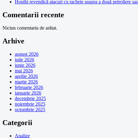
Houthi revendică atacuri cu rachete asupra a două petroliere sa
Comentarii recente
Niciun comentariu de arătat.
Arhive
august 2026
iulie 2026
iunie 2026
mai 2026
aprilie 2026
martie 2026
februarie 2026
ianuarie 2026
decembrie 2025
noiembrie 2025
octombrie 2025
Categorii
Analize