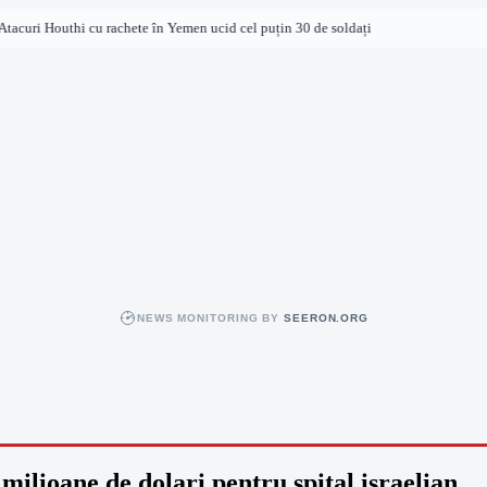
acuri Houthi cu rachete în Yemen ucid cel puțin 30 de soldați
NEWS MONITORING BY
SEERON.ORG
ilioane de dolari pentru spital israelian