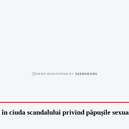
NEWS MONITORING BY
SEERON.ORG
 în ciuda scandalului privind păpușile sexua