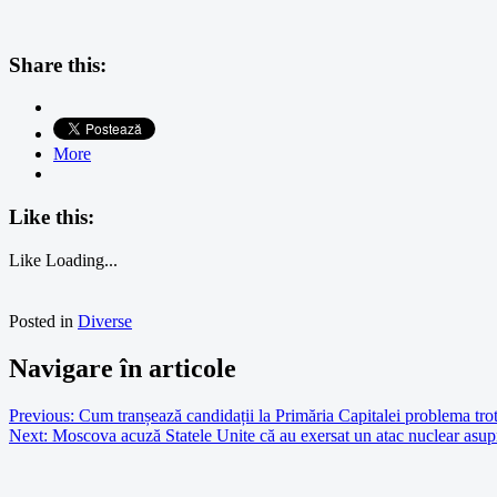
Share this:
More
Like this:
Like
Loading...
Posted in
Diverse
Navigare în articole
Previous:
Cum tranșează candidații la Primăria Capitalei problema troti
Next:
Moscova acuză Statele Unite că au exersat un atac nuclear asup