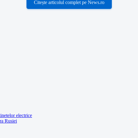
Citește articolul complet pe News.ro
netelor electrice
ra Rusiei