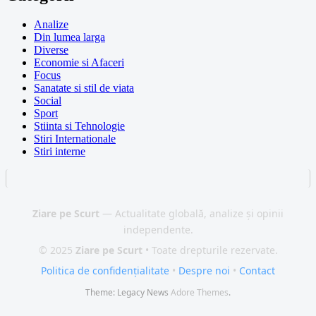
Analize
Din lumea larga
Diverse
Economie si Afaceri
Focus
Sanatate si stil de viata
Social
Sport
Stiinta si Tehnologie
Stiri Internationale
Stiri interne
Ziare pe Scurt
— Actualitate globală, analize și opinii
independente.
© 2025
Ziare pe Scurt
• Toate drepturile rezervate.
Politica de confidențialitate
•
Despre noi
•
Contact
Theme: Legacy News
Adore Themes
.