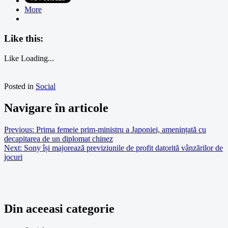
More
Like this:
Like
Loading...
Posted in
Social
Navigare în articole
Previous:
Prima femeie prim-ministru a Japoniei, amenințată cu
decapitarea de un diplomat chinez
Next:
Sony își majorează previziunile de profit datorită vânzărilor de
jocuri
Din aceeasi categorie