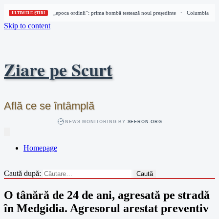
Columbia intră în „epoca ordinii”: prima bombă testează noul președinte
Columbia intră
•
ULTIMELE ȘTIRI
Skip to content
Ziare pe Scurt
Află ce se întâmplă
NEWS MONITORING BY
SEERON.ORG
Homepage
Caută după:
O tânără de 24 de ani, agresată pe stradă
în Medgidia. Agresorul arestat preventiv