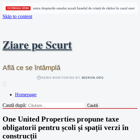
Trei organizații pentru drepturile omului acuză Israelul de crimă de război în cazul unei jurna
ULTIMELE ȘTIRI
Skip to content
Ziare pe Scurt
Află ce se întâmplă
NEWS MONITORING BY
SEERON.ORG
Homepage
Caută după:
One United Properties propune taxe
obligatorii pentru școli și spații verzi în
construcții