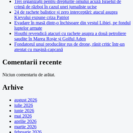
Trei organizații pentru drepturile omului acuză Israelul de
crimă de război în cazul unei jurnaliste ucise
24 de rachete balistice și zero interceptări: atacul asupra
Kievului expune criza Patriot
Evadare în masă dintr-o închisoare din vestul Libiei, pe fondul
luptelor armate
Houthi revendică atacuri cu rachete asupra a două petroliere
saudite în Marea Roșie și Golful Aden
Fondatorul unui producător rus de drone, rănit critic într-un
atentat cu mașină-capcană
Comentarii recente
Niciun comentariu de arătat.
Arhive
august 2026
iulie 2026
iunie 2026
mai 2026
aprilie 2026
martie 2026
februarie 2026