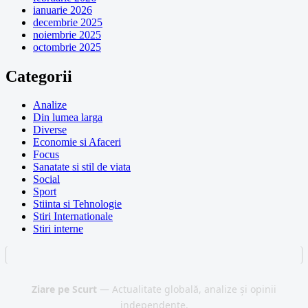
ianuarie 2026
decembrie 2025
noiembrie 2025
octombrie 2025
Categorii
Analize
Din lumea larga
Diverse
Economie si Afaceri
Focus
Sanatate si stil de viata
Social
Sport
Stiinta si Tehnologie
Stiri Internationale
Stiri interne
Ziare pe Scurt
— Actualitate globală, analize și opinii
independente.