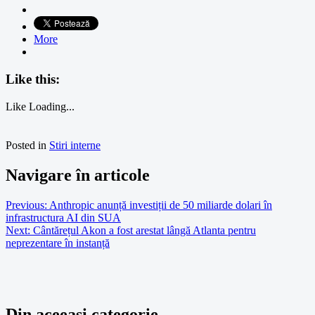
More
Like this:
Like
Loading...
Posted in
Stiri interne
Navigare în articole
Previous:
Anthropic anunță investiții de 50 miliarde dolari în
infrastructura AI din SUA
Next:
Cântărețul Akon a fost arestat lângă Atlanta pentru
neprezentare în instanță
Din aceeasi categorie