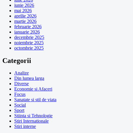
iunie 2026
mai 2026
aprilie 2026
martie 2026
februarie 2026
ianuarie 2026
decembrie 2025
noiembrie 2025
octombrie 2025
Categorii
Analize
Din lumea larga
Diverse
Economie si Afaceri
Focus
Sanatate si stil de viata
Social
Sport
Stiinta si Tehnologie
Stiri Internationale
Stiri interne