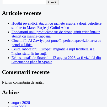
Caută
Articole recente
Houthi revendică atacuri cu rachete asupra a două petroliere
saudite în Marea Roșie și Golful Aden
Fondatorul unui producător rus de drone, rănit critic într-un
atentat cu mașină-capcană
Ciocniri în Al Zawiya pot pune în pericol aprovizionarea cu
petrol a Libiei
Ceuta, laboratorul Europei: migrația a rupt frontiera și a
împins statul în instanță
Eclipsa totală de Soare din 12 august 2026 va fi vizibilă din
Groenlanda până în Spania
Comentarii recente
Niciun comentariu de arătat.
Arhive
august 2026
iulie 2026