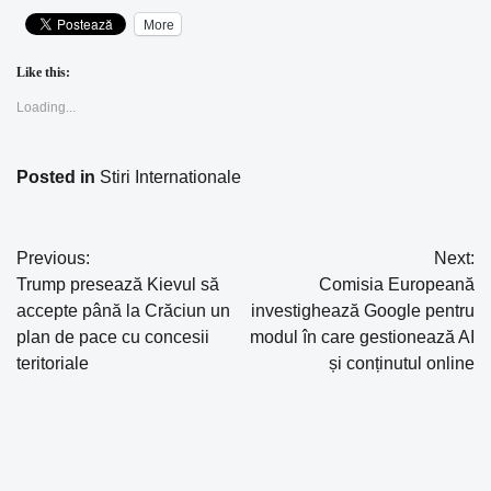
More
Like this:
Loading...
Posted in
Stiri Internationale
Previous:
Next:
Navigare
Trump presează Kievul să
Comisia Europeană
în
accepte până la Crăciun un
investighează Google pentru
plan de pace cu concesii
modul în care gestionează AI
articole
teritoriale
și conținutul online