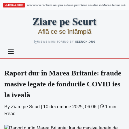
Houthi revendică atacuri cu rachete asupra a două petroliere saudite în Marea Roșie și Golf
ULTIMELE ȘTIRI
Skip
Ziare pe Scurt
to
content
Află ce se întâmplă
NEWS MONITORING BY
SEERON.ORG
Raport dur în Marea Britanie: fraude
masive legate de fondurile COVID ies
la iveală
By
Ziare pe Scurt
|
10 decembrie 2025, 06:06
|
1 min.
Read