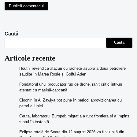
Caută
Caută
Articole recente
Houthi revendică atacuri cu rachete asupra a două petroliere
saudite în Marea Roșie și Golful Aden
Fondatorul unui producător rus de drone, rănit critic într-un
atentat cu mașină-capcană
Ciocniri în Al Zawiya pot pune în pericol aprovizionarea cu
petrol a Libiei
Ceuta, laboratorul Europei: migrația a rupt frontiera și a împins
statul în instanță
Eclipsa totală de Soare din 12 august 2026 va fi vizibilă din