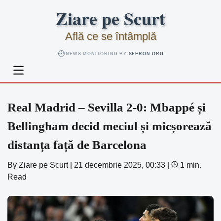
Skip
Ziare pe Scurt
to
content
Află ce se întâmplă
NEWS MONITORING BY
SEERON.ORG
Real Madrid – Sevilla 2-0: Mbappé și
Bellingham decid meciul și micșorează
distanța față de Barcelona
By
Ziare pe Scurt
|
21 decembrie 2025, 00:33
|
1 min.
Read