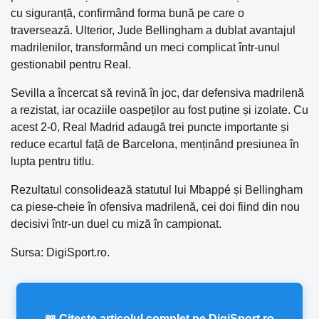
cu siguranță, confirmând forma bună pe care o
traversează. Ulterior, Jude Bellingham a dublat avantajul
madrilenilor, transformând un meci complicat într-unul
gestionabil pentru Real.
Sevilla a încercat să revină în joc, dar defensiva madrilenă
a rezistat, iar ocaziile oaspeților au fost puține și izolate. Cu
acest 2-0, Real Madrid adaugă trei puncte importante și
reduce ecartul față de Barcelona, menținând presiunea în
lupta pentru titlu.
Rezultatul consolidează statutul lui Mbappé și Bellingham
ca piese-cheie în ofensiva madrilenă, cei doi fiind din nou
decisivi într-un duel cu miză în campionat.
Sursa: DigiSport.ro.
📖 Citește articolul complet pe DigiSport.ro