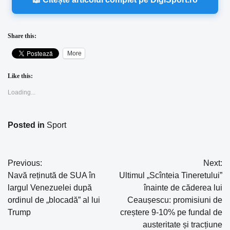
Share this:
More
Like this:
Loading...
Posted in
Sport
Previous:
Next:
Navigare
Navă reținută de SUA în
Ultimul „Scînteia Tineretului”
în
largul Venezuelei după
înainte de căderea lui
ordinul de „blocadă” al lui
Ceaușescu: promisiuni de
articole
Trump
creștere 9-10% pe fundal de
austeritate și tracțiune