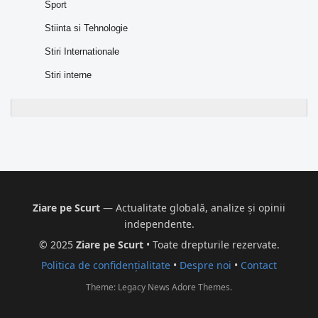
Sport
Stiinta si Tehnologie
Stiri Internationale
Stiri interne
Ziare pe Scurt
— Actualitate globală, analize și opinii
independente.
© 2025
Ziare pe Scurt
• Toate drepturile rezervate.
Politica de confidențialitate
•
Despre noi
•
Contact
Theme: Legacy News
Adore Themes
.