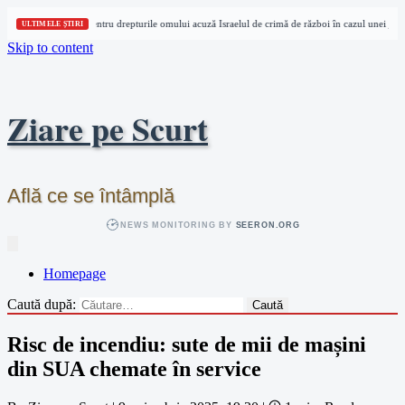
Trei organizații pentru drepturile omului acuză Israelul de crimă de război în cazul unei jurna
ULTIMELE ȘTIRI
Skip to content
Ziare pe Scurt
Află ce se întâmplă
NEWS MONITORING BY
SEERON.ORG
Homepage
Caută după:
Risc de incendiu: sute de mii de mașini
din SUA chemate în service