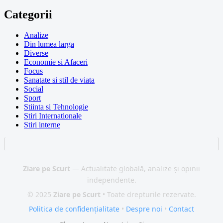
Categorii
Analize
Din lumea larga
Diverse
Economie si Afaceri
Focus
Sanatate si stil de viata
Social
Sport
Stiinta si Tehnologie
Stiri Internationale
Stiri interne
Ziare pe Scurt
— Actualitate globală, analize și opinii
independente.
© 2025
Ziare pe Scurt
• Toate drepturile rezervate.
Politica de confidențialitate
•
Despre noi
•
Contact