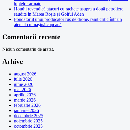
luptelor armate
Houthi revendică atacuri cu rachete asupra a două petroliere
saudite în Marea Roșie și Golful Aden
Fondatorul unui producător rus de drone, rănit critic într-un
atentat cu mașină-capcană
Comentarii recente
Niciun comentariu de arătat.
Arhive
august 2026
iulie 2026
iunie 2026
mai 2026
aprilie 2026
martie 2026
februarie 2026
ianuarie 2026
decembrie 2025
noiembrie 2025
octombrie 2025