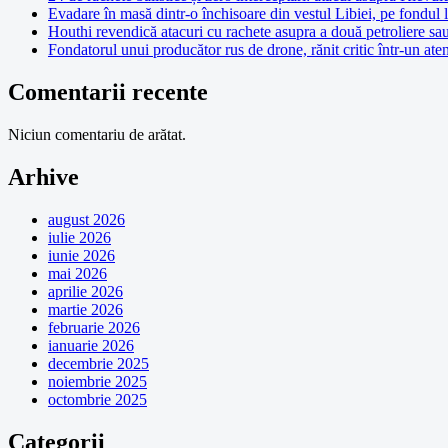
Evadare în masă dintr-o închisoare din vestul Libiei, pe fondul 
Houthi revendică atacuri cu rachete asupra a două petroliere sa
Fondatorul unui producător rus de drone, rănit critic într-un at
Comentarii recente
Niciun comentariu de arătat.
Arhive
august 2026
iulie 2026
iunie 2026
mai 2026
aprilie 2026
martie 2026
februarie 2026
ianuarie 2026
decembrie 2025
noiembrie 2025
octombrie 2025
Categorii