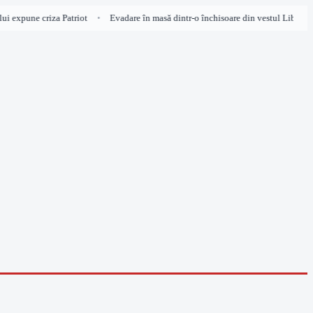
i expune criza Patriot
Evadare în masă dintr-o închisoare din vestul Libiei, pe
•