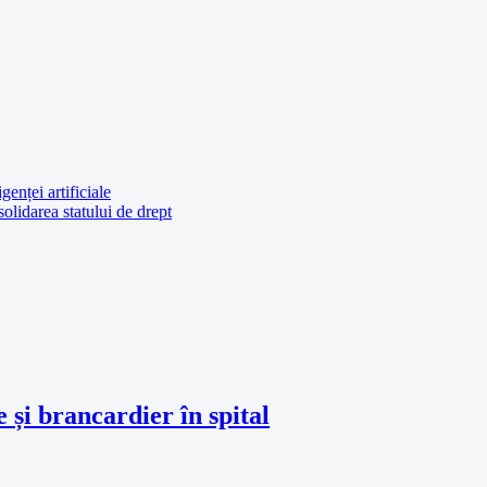
genței artificiale
olidarea statului de drept
e și brancardier în spital