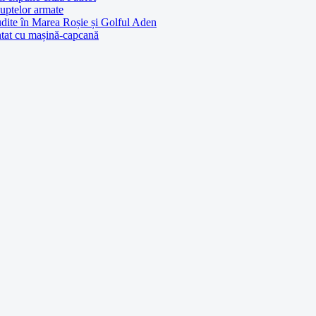
luptelor armate
udite în Marea Roșie și Golful Aden
entat cu mașină-capcană