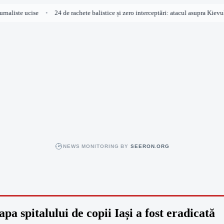
naliste ucise
24 de rachete balistice și zero interceptări: atacul asupra Kievulu
•
NEWS MONITORING BY
SEERON.ORG
a spitalului de copii Iași a fost eradicată