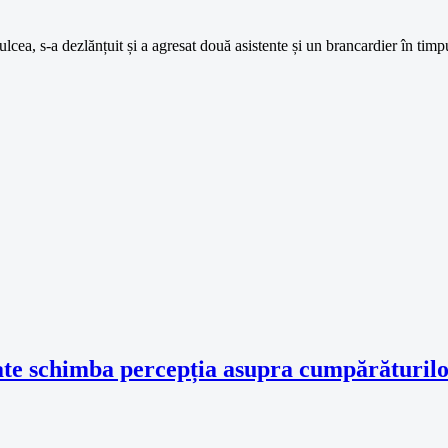
lcea, s-a dezlănțuit și a agresat două asistente și un brancardier în tim
ate schimba percepția asupra cumpărăturil