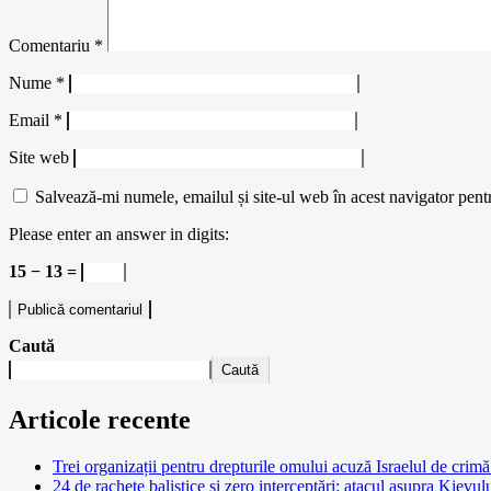
Comentariu
*
Nume
*
Email
*
Site web
Salvează-mi numele, emailul și site-ul web în acest navigator pent
Please enter an answer in digits:
15 − 13 =
Caută
Caută
Articole recente
Trei organizații pentru drepturile omului acuză Israelul de crimă 
24 de rachete balistice și zero interceptări: atacul asupra Kievul