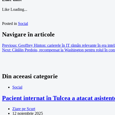
Like
Loading...
Posted in
Social
Navigare în articole
Previous:
Geoffrey Hinton: carierele în IT rămân relevante în era inteli
Next:
Cătălin Predoiu, recompensat la Washington pentru rolul în cons
Din aceeasi categorie
Social
Pacient internat în Tulcea a atacat asistent
Ziare pe Scurt
12 noiembrie 2025