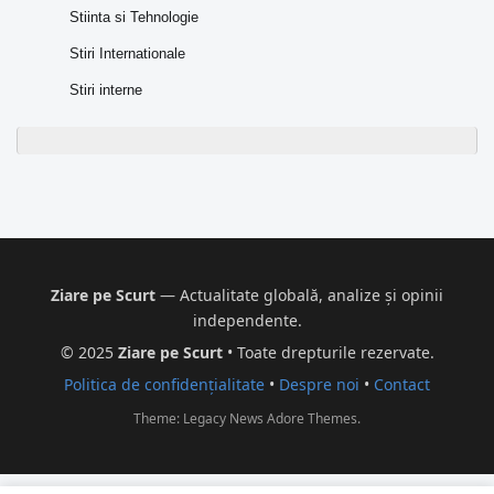
Stiinta si Tehnologie
Stiri Internationale
Stiri interne
Ziare pe Scurt
— Actualitate globală, analize și opinii
independente.
© 2025
Ziare pe Scurt
• Toate drepturile rezervate.
Politica de confidențialitate
•
Despre noi
•
Contact
Theme: Legacy News
Adore Themes
.