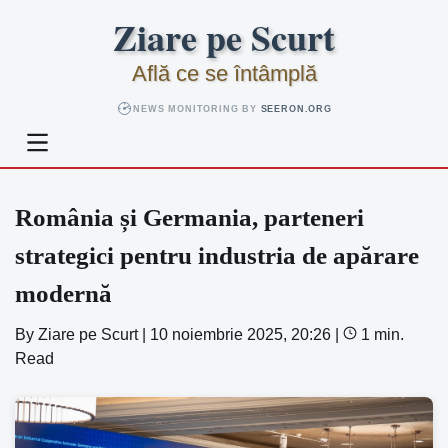
Skip
Ziare pe Scurt
to
content
Află ce se întâmplă
NEWS MONITORING BY
SEERON.ORG
România și Germania, parteneri
strategici pentru industria de apărare
modernă
By
Ziare pe Scurt
|
10 noiembrie 2025, 20:26
|
1 min.
Read