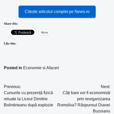
Citește articolul complet pe News.ro
Share this:
More
Like this:
Posted in
Economie si Afaceri
Previous:
Next:
Navigare
Cursurile cu prezență fizică
Câți bani vor fi economisiți
în
reluate la Liceul Dimitrie
prin reorganizarea
Bolintineanu după explozie
Romsilva? Răspunsul Dianei
articole
Buzoianu