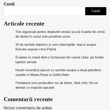
Caută
Caută
Articole recente
Trei organizații pentru drepturile omului acuză Israelul de crimă
de război în cazul unei jurnaliste ucise
24 de rachete balistice și zero interceptări: atacul asupra
Kievului expune criza Patriot
Evadare în masă dintr-o închisoare din vestul Libiei, pe fondul
luptelor armate
Houthi revendică atacuri cu rachete asupra a două petroliere
saudite în Marea Roșie și Golful Aden
Fondatorul unui producător rus de drone, rănit critic într-un
atentat cu mașină-capcană
Comentarii recente
Niciun comentariu de arătat.