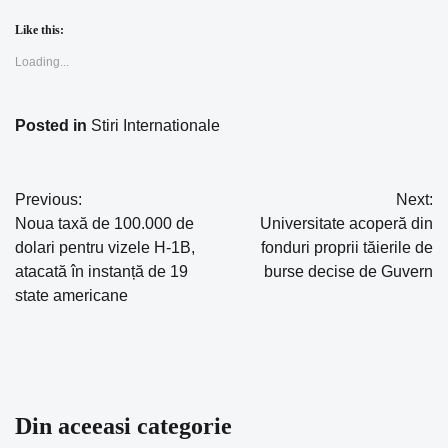
Like this:
Loading...
Posted in
Stiri Internationale
Previous:
Next:
Navigare
Noua taxă de 100.000 de
Universitate acoperă din
în
dolari pentru vizele H-1B,
fonduri proprii tăierile de
atacată în instanță de 19
burse decise de Guvern
articole
state americane
Din aceeasi categorie