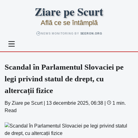
Skip
Ziare pe Scurt
to
content
Află ce se întâmplă
NEWS MONITORING BY
SEERON.ORG
Scandal în Parlamentul Slovaciei pe
legi privind statul de drept, cu
altercații fizice
By
Ziare pe Scurt
|
13 decembrie 2025, 06:38
|
1 min.
Read