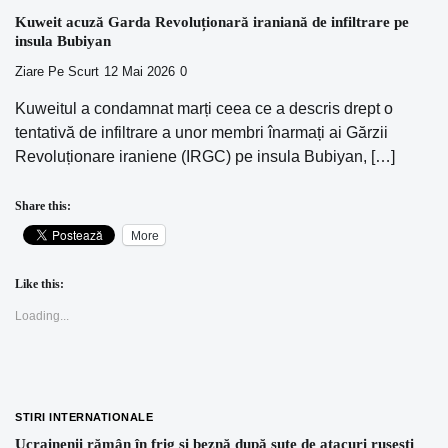
Kuweit acuză Garda Revoluționară iraniană de infiltrare pe
insula Bubiyan
Ziare Pe Scurt
12 Mai 2026
0
Kuweitul a condamnat marți ceea ce a descris drept o
tentativă de infiltrare a unor membri înarmați ai Gărzii
Revoluționare iraniene (IRGC) pe insula Bubiyan, […]
Share this:
More
Like this:
Loading...
STIRI INTERNATIONALE
Ucrainenii rămân în frig și beznă după sute de atacuri rusești