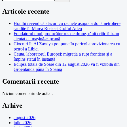
Articole recente
Houthi revendică atacuri cu rachete asupra a două petroliere
saudite în Marea Roșie și Golful Aden
Fondatorul unui producător rus de drone, rănit critic într-un
atentat cu mașină-capcană
Ciocniri în Al Zawiya pot pune în pericol aprovizionarea cu
petrol a Libiei
Ceuta, laboratorul Europei: migrația a rupt frontiera și a
împins statul în instanță
Eclipsa totală de Soare din 12 august 2026 va fi vizibilă din
Groenlanda până în Spania
Comentarii recente
Niciun comentariu de arătat.
Arhive
august 2026
iulie 2026