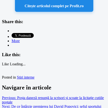
Citește articolul complet pe Profit.ro
Share this:
More
Like this:
Like
Loading...
Posted in
Stiri interne
Navigare în articole
Previous:
Poșta daneză renunță la scrisori și scoate la licitație cutiile
poștale
Next:
De ce întârzie premierea lui David Popovici: șeful sportului