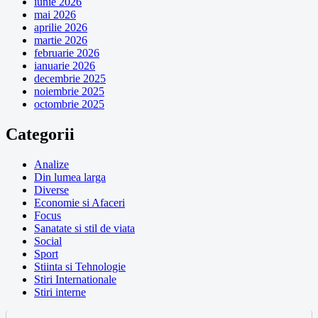
iunie 2026
mai 2026
aprilie 2026
martie 2026
februarie 2026
ianuarie 2026
decembrie 2025
noiembrie 2025
octombrie 2025
Categorii
Analize
Din lumea larga
Diverse
Economie si Afaceri
Focus
Sanatate si stil de viata
Social
Sport
Stiinta si Tehnologie
Stiri Internationale
Stiri interne