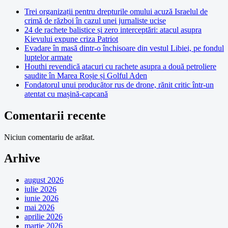
Trei organizații pentru drepturile omului acuză Israelul de
crimă de război în cazul unei jurnaliste ucise
24 de rachete balistice și zero interceptări: atacul asupra
Kievului expune criza Patriot
Evadare în masă dintr-o închisoare din vestul Libiei, pe fondul
luptelor armate
Houthi revendică atacuri cu rachete asupra a două petroliere
saudite în Marea Roșie și Golful Aden
Fondatorul unui producător rus de drone, rănit critic într-un
atentat cu mașină-capcană
Comentarii recente
Niciun comentariu de arătat.
Arhive
august 2026
iulie 2026
iunie 2026
mai 2026
aprilie 2026
martie 2026