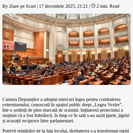
By
Ziare pe Scurt
|
17 decembrie 2025, 21:21
|
2 min. Read
Camera Deputaților a adoptat miercuri legea pentru combaterea
extremismului, cunoscută în spațiul public drept „Legea Vexler”,
într-o ședință de plen marcată de scandal. Inițiatorul proiectului a
susținut că a fost îmbrâncit, în timp ce în sală s-au auzit țipete, jigniri
și acuzații reciproce între parlamentari.
Potrivit relatărilor de la fața locului, dezbaterea s-a transformat rapid