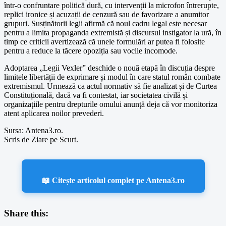
într-o confruntare politică dură, cu intervenții la microfon întrerupte,
replici ironice și acuzații de cenzură sau de favorizare a anumitor
grupuri. Susținătorii legii afirmă că noul cadru legal este necesar
pentru a limita propaganda extremistă și discursul instigator la ură, în
timp ce criticii avertizează că unele formulări ar putea fi folosite
pentru a reduce la tăcere opoziția sau vocile incomode.
Adoptarea „Legii Vexler” deschide o nouă etapă în discuția despre
limitele libertății de exprimare și modul în care statul român combate
extremismul. Urmează ca actul normativ să fie analizat și de Curtea
Constituțională, dacă va fi contestat, iar societatea civilă și
organizațiile pentru drepturile omului anunță deja că vor monitoriza
atent aplicarea noilor prevederi.
Sursa: Antena3.ro.
Scris de Ziare pe Scurt.
📖 Citește articolul complet pe Antena3.ro
Share this: