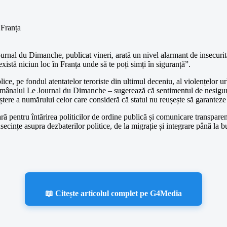
al du Dimanche, publicat vineri, arată un nivel alarmant de insecuritate
istă niciun loc în Franța unde să te poți simți în siguranță”.
lice, pe fondul atentatelor teroriste din ultimul deceniu, al violențelor u
mânalul Le Journal du Dimanche – sugerează că sentimentul de nesiguranț
tere a numărului celor care consideră că statul nu reușește să garanteze p
ară pentru întărirea politicilor de ordine publică și comunicare transpare
secințe asupra dezbaterilor politice, de la migrație și integrare până la b
📖 Citește articolul complet pe G4Media