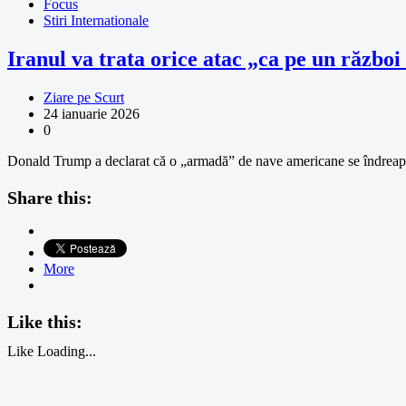
Focus
Stiri Internationale
Iranul va trata orice atac „ca pe un războ
Ziare pe Scurt
24 ianuarie 2026
0
Donald Trump a declarat că o „armadă” de nave americane se îndreaptă s
Share this:
More
Like this:
Like
Loading...