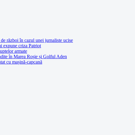
de război în cazul unei jurnaliste ucise
ui expune criza Patriot
luptelor armate
udite în Marea Roșie și Golful Aden
entat cu mașină-capcană