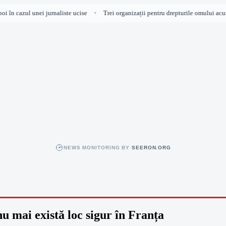
 în cazul unei jurnaliste ucise
Trei organizații pentru drepturile omului acuză I
•
NEWS MONITORING BY
SEERON.ORG
u mai există loc sigur în Franța