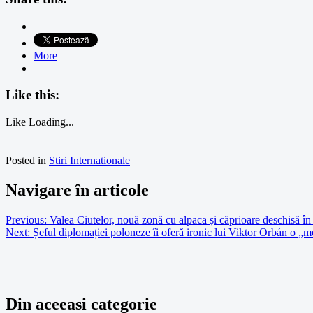
More
Like this:
Like
Loading...
Posted in
Stiri Internationale
Navigare în articole
Previous:
Valea Ciutelor, nouă zonă cu alpaca și căprioare deschisă 
Next:
Șeful diplomației poloneze îi oferă ironic lui Viktor Orbán o „m
Din aceeasi categorie