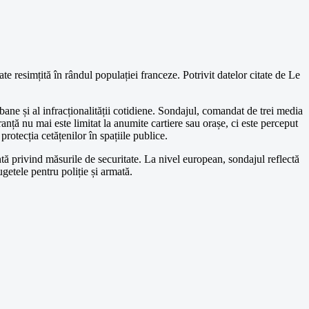
 resimțită în rândul populației franceze. Potrivit datelor citate de Le
rbane și al infracționalității cotidiene. Sondajul, comandat de trei media
ă nu mai este limitat la anumite cartiere sau orașe, ci este perceput
rotecția cetățenilor în spațiile publice.
ntă privind măsurile de securitate. La nivel european, sondajul reflectă
ugetele pentru poliție și armată.