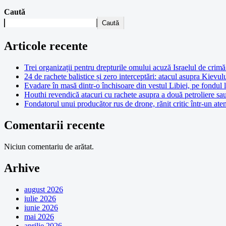
Caută
Caută
Articole recente
Trei organizații pentru drepturile omului acuză Israelul de crimă 
24 de rachete balistice și zero interceptări: atacul asupra Kievul
Evadare în masă dintr-o închisoare din vestul Libiei, pe fondul 
Houthi revendică atacuri cu rachete asupra a două petroliere sa
Fondatorul unui producător rus de drone, rănit critic într-un at
Comentarii recente
Niciun comentariu de arătat.
Arhive
august 2026
iulie 2026
iunie 2026
mai 2026
aprilie 2026