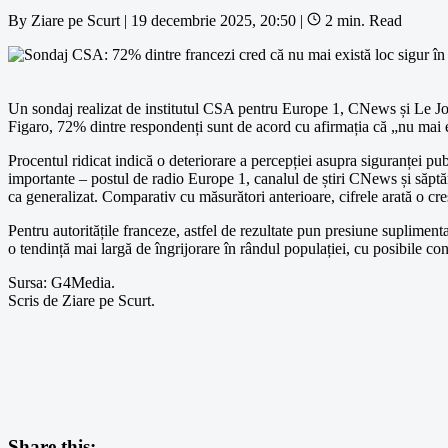
By
Ziare pe Scurt
|
19 decembrie 2025, 20:50
|
2 min. Read
Un sondaj realizat de institutul CSA pentru Europe 1, CNews și Le Journ
Figaro, 72% dintre respondenți sunt de acord cu afirmația că „nu mai ex
Procentul ridicat indică o deteriorare a percepției asupra siguranței pub
importante – postul de radio Europe 1, canalul de știri CNews și săptă
ca generalizat. Comparativ cu măsurători anterioare, cifrele arată o creș
Pentru autoritățile franceze, astfel de rezultate pun presiune supliment
o tendință mai largă de îngrijorare în rândul populației, cu posibile con
Sursa: G4Media.
Scris de Ziare pe Scurt.
Share this: