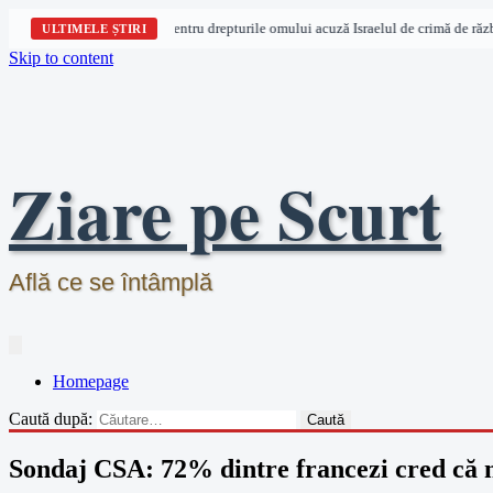
Trei organizații pentru drepturile omului acuză Israelul de crimă de război
ULTIMELE ȘTIRI
Skip to content
Ziare pe Scurt
Află ce se întâmplă
Homepage
Caută după:
Sondaj CSA: 72% dintre francezi cred că n