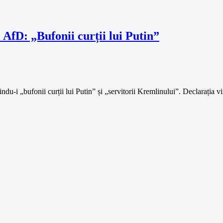
AfD: „Bufonii curții lui Putin”
du-i „bufonii curții lui Putin” și „servitorii Kremlinului”. Declarația v