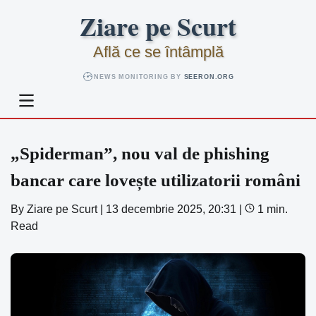
Skip
Ziare pe Scurt
to
content
Află ce se întâmplă
NEWS MONITORING BY
SEERON.ORG
„Spiderman”, nou val de phishing
bancar care lovește utilizatorii români
By
Ziare pe Scurt
|
13 decembrie 2025, 20:31
|
1 min.
Read