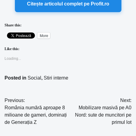
Citește articolul complet pe Profit.ro
Share this:
More
Like this:
Loading...
Posted in
Social
,
Stiri interne
Previous:
Next:
Navigare
România numără aproape 8
Mobilizare masivă pe A0
în
milioane de gameri, dominați
Nord: sute de muncitori pe
de Generația Z
primul lot
articole