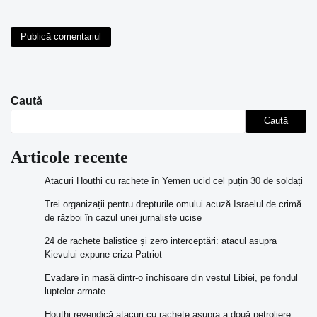
Caută
Caută
Articole recente
Atacuri Houthi cu rachete în Yemen ucid cel puțin 30 de soldați
Trei organizații pentru drepturile omului acuză Israelul de crimă
de război în cazul unei jurnaliste ucise
24 de rachete balistice și zero interceptări: atacul asupra
Kievului expune criza Patriot
Evadare în masă dintr-o închisoare din vestul Libiei, pe fondul
luptelor armate
Houthi revendică atacuri cu rachete asupra a două petroliere