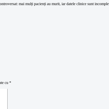
ntroversat: mai mulți pacienți au murit, iar datele clinice sunt incomple
ate cu
*