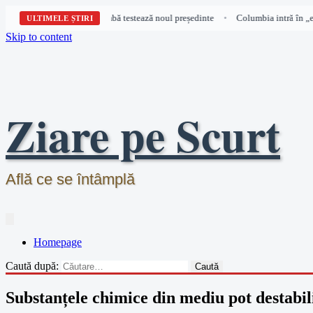
poca ordinii”: prima bombă testează noul președinte
Columbia intră în „epoca
•
ULTIMELE ȘTIRI
Skip to content
Ziare pe Scurt
Află ce se întâmplă
Homepage
Caută după:
Substanțele chimice din mediu pot destabil