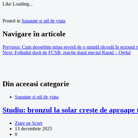
Like
Loading...
Posted in
Sanatate si stil de viata
Navigare în articole
Previous:
Cum deosebim gripa severă de o simplă răceală în sezonul 
Next:
Fotbalist dorit de FCSB, reacție după meciul Rapid – Oțelul
Din aceeasi categorie
Sanatate si stil de viata
Studiu: bronzul la solar crește de aproape t
Ziare pe Scurt
13 decembrie 2025
0