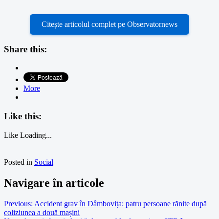
Citește articolul complet pe Observatornews
Share this:
More
Like this:
Like
Loading...
Posted in
Social
Navigare în articole
Previous:
Accident grav în Dâmbovița: patru persoane rănite după
coliziunea a două mașini