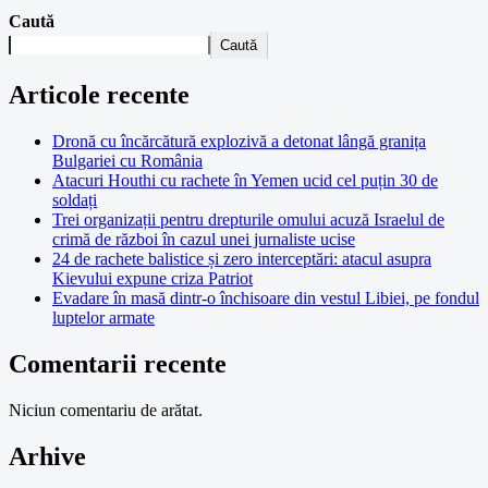
Caută
Caută
Articole recente
Dronă cu încărcătură explozivă a detonat lângă granița
Bulgariei cu România
Atacuri Houthi cu rachete în Yemen ucid cel puțin 30 de
soldați
Trei organizații pentru drepturile omului acuză Israelul de
crimă de război în cazul unei jurnaliste ucise
24 de rachete balistice și zero interceptări: atacul asupra
Kievului expune criza Patriot
Evadare în masă dintr-o închisoare din vestul Libiei, pe fondul
luptelor armate
Comentarii recente
Niciun comentariu de arătat.
Arhive