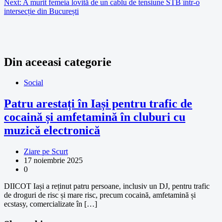
Next:
A murit femeia lovită de un cablu de tensiune STB într-o
intersecție din București
Din aceeasi categorie
Social
Patru arestați în Iași pentru trafic de
cocaină și amfetamină în cluburi cu
muzică electronică
Ziare pe Scurt
17 noiembrie 2025
0
DIICOT Iași a reținut patru persoane, inclusiv un DJ, pentru trafic
de droguri de risc și mare risc, precum cocaină, amfetamină și
ecstasy, comercializate în […]