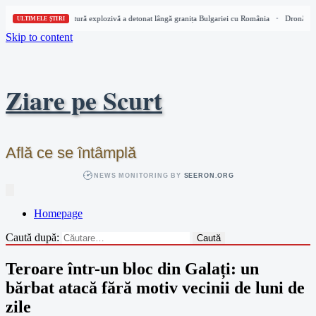
Dronă cu încărcătură explozivă a detonat lângă granița Bulgariei cu România
Dronă cu î
•
ULTIMELE ȘTIRI
Skip to content
Ziare pe Scurt
Află ce se întâmplă
NEWS MONITORING BY
SEERON.ORG
Homepage
Caută după:
Teroare într-un bloc din Galați: un
bărbat atacă fără motiv vecinii de luni de
zile