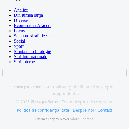
Analize
Din lumea larga
Diverse
Economie si Afaceri
Focus
Sanatate si stil de viata
Social
Sport
Stiinta si Tehnologie
Stiri Internationale
Stiri interne
Ziare pe Scurt
— Actualitate globală, analize și opinii
independente.
© 2025
Ziare pe Scurt
• Toate drepturile rezervate.
Politica de confidențialitate
•
Despre noi
•
Contact
Theme: Legacy News
Adore Themes
.