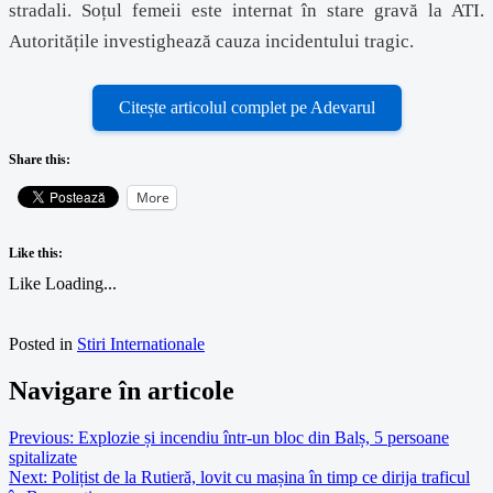
stradali. Soțul femeii este internat în stare gravă la ATI.
Autoritățile investighează cauza incidentului tragic.
Citește articolul complet pe Adevarul
Share this:
More
Like this:
Like
Loading...
Posted in
Stiri Internationale
Navigare în articole
Previous:
Explozie și incendiu într-un bloc din Balș, 5 persoane
spitalizate
Next:
Polițist de la Rutieră, lovit cu mașina în timp ce dirija traficul