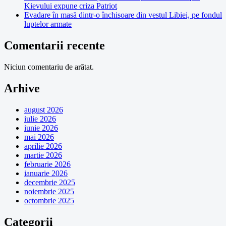
Kievului expune criza Patriot
Evadare în masă dintr-o închisoare din vestul Libiei, pe fondul
luptelor armate
Comentarii recente
Niciun comentariu de arătat.
Arhive
august 2026
iulie 2026
iunie 2026
mai 2026
aprilie 2026
martie 2026
februarie 2026
ianuarie 2026
decembrie 2025
noiembrie 2025
octombrie 2025
Categorii