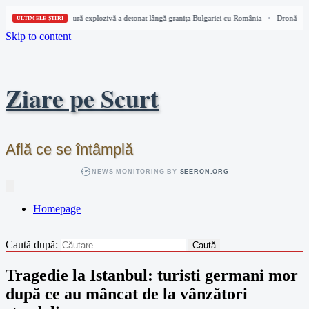
Dronă cu încărcătură explozivă a detonat lângă granița Bulgariei cu România
Dronă cu în
•
ULTIMELE ȘTIRI
Skip to content
Ziare pe Scurt
Află ce se întâmplă
NEWS MONITORING BY
SEERON.ORG
Homepage
Caută după:
Tragedie la Istanbul: turisti germani mor
după ce au mâncat de la vânzători