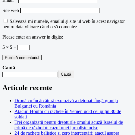
Email
*
Site web
Salvează-mi numele, emailul și site-ul web în acest navigator
pentru data viitoare când o să comentez.
Please enter an answer in digits:
5 × 5 =
Caută
Caută
Articole recente
Dronă cu încărcătură explozivă a detonat lângă granița
Bulgariei cu România
Atacuri Houthi cu rachete în Yemen ucid cel puțin 30 de
soldați
Trei organizații pentru drepturile omului acuză Israelul de
crimă de război în cazul unei jurnaliste ucise
24 de rachete balistice și zero interceptări: atacul asupra