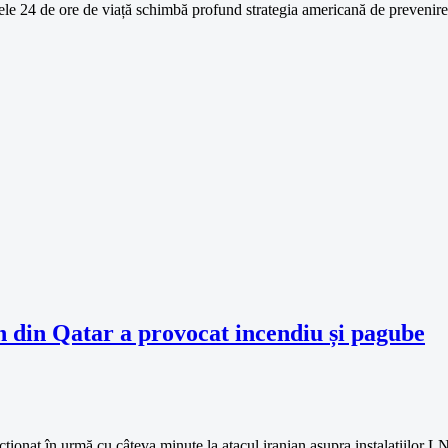
e 24 de ore de viață schimbă profund strategia americană de prevenire 
n din Qatar a provocat incendiu și pagube
at în urmă cu câteva minute la atacul iranian asupra instalațiilor LN