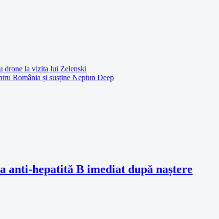
u drone la vizita lui Zelenski
entru România și susține Neptun Deep
 anti-hepatită B imediat după naștere