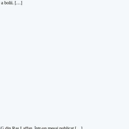
a bolii. […]
G din Ras Laffan, într-un mesaj publicat […]