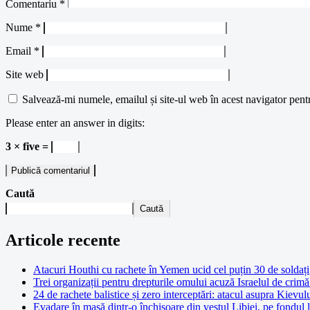
Comentariu
*
Nume
*
Email
*
Site web
Salvează-mi numele, emailul și site-ul web în acest navigator pent
Please enter an answer in digits:
3 × five =
Caută
Caută
Articole recente
Atacuri Houthi cu rachete în Yemen ucid cel puțin 30 de soldați
Trei organizații pentru drepturile omului acuză Israelul de crimă 
24 de rachete balistice și zero interceptări: atacul asupra Kievul
Evadare în masă dintr-o închisoare din vestul Libiei, pe fondul 