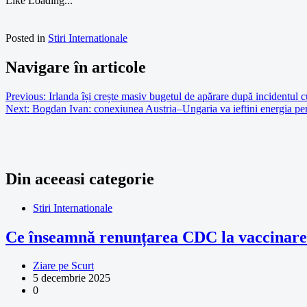
Like
Loading...
Posted in
Stiri Internationale
Navigare în articole
Previous:
Irlanda își crește masiv bugetul de apărare după incidentul c
Next:
Bogdan Ivan: conexiunea Austria–Ungaria va ieftini energia p
Din aceeasi categorie
Stiri Internationale
Ce înseamnă renunțarea CDC la vaccinarea
Ziare pe Scurt
5 decembrie 2025
0