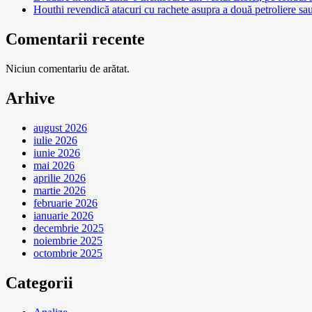
Houthi revendică atacuri cu rachete asupra a două petroliere sa
Comentarii recente
Niciun comentariu de arătat.
Arhive
august 2026
iulie 2026
iunie 2026
mai 2026
aprilie 2026
martie 2026
februarie 2026
ianuarie 2026
decembrie 2025
noiembrie 2025
octombrie 2025
Categorii