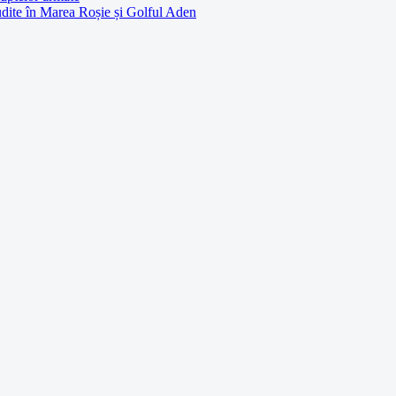
udite în Marea Roșie și Golful Aden