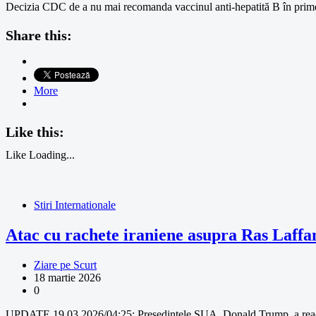
Decizia CDC de a nu mai recomanda vaccinul anti-hepatită B în primel
Share this:
More
Like this:
Like
Loading...
Stiri Internationale
Atac cu rachete iraniene asupra Ras Laffa
Ziare pe Scurt
18 martie 2026
0
UPDATE 19.03.2026/04:25: Președintele SUA, Donald Trump, a reacțion