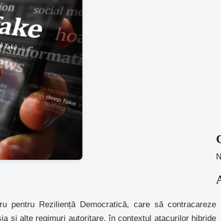
N
ru pentru Reziliență Democratică, care să contracareze
și alte regimuri autoritare, în contextul atacurilor hibride