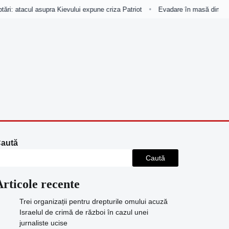
ări: atacul asupra Kievului expune criza Patriot
Evadare în masă dintr-o în
•
aută
Caută
Articole recente
Trei organizații pentru drepturile omului acuză
Israelul de crimă de război în cazul unei
jurnaliste ucise