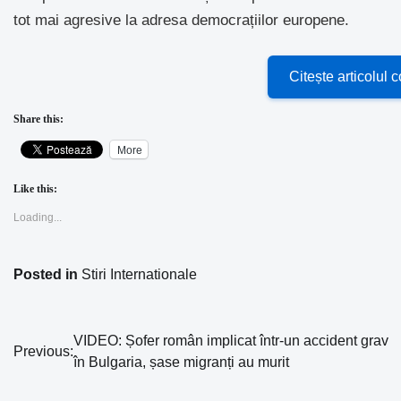
tot mai agresive la adresa democrațiilor europene.
Citește articolul
Share this:
More
Like this:
Loading...
Posted in
Stiri Internationale
VIDEO: Șofer român implicat într-un accident grav
Navigare
Previous:
în Bulgaria, șase migranți au murit
în