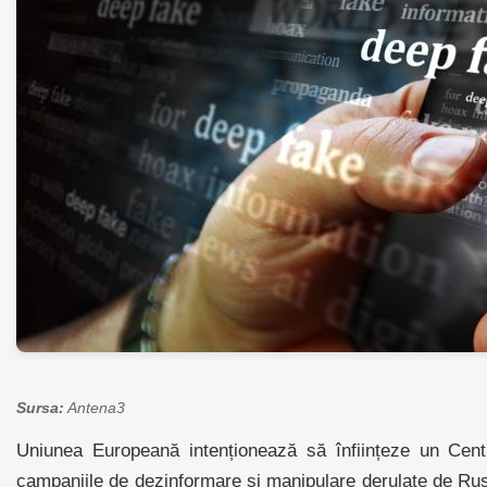
Sursa:
Antena3
Uniunea Europeană intenționează să înființeze un Cent
campaniile de dezinformare și manipulare derulate de Rusia 