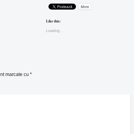
More
Like this:
Loading...
unt marcate cu
*