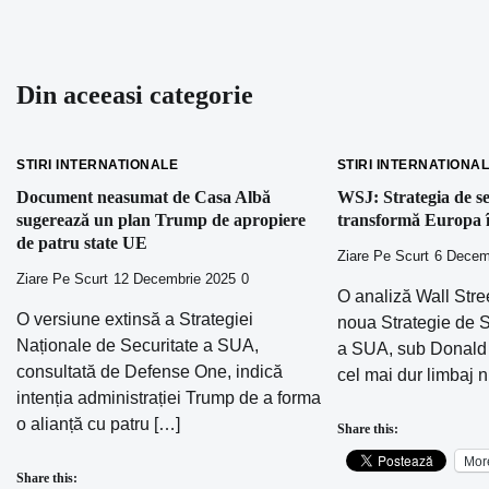
articole
Din aceeasi categorie
STIRI INTERNATIONALE
STIRI INTERNATIONA
Document neasumat de Casa Albă
WSJ: Strategia de se
sugerează un plan Trump de apropiere
transformă Europa î
de patru state UE
Ziare Pe Scurt
6 Decem
Ziare Pe Scurt
12 Decembrie 2025
0
O analiză Wall Stre
O versiune extinsă a Strategiei
noua Strategie de S
Naționale de Securitate a SUA,
a SUA, sub Donald 
consultată de Defense One, indică
cel mai dur limbaj 
intenția administrației Trump de a forma
o alianță cu patru […]
Share this:
Mor
Share this: