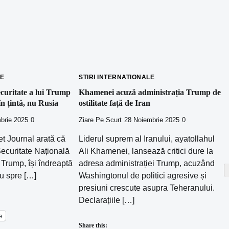
LE
STIRI INTERNATIONALE
curitate a lui Trump
Khamenei acuză administrația Trump de
n țintă, nu Rusia
ostilitate față de Iran
brie 2025
0
Ziare Pe Scurt
28 Noiembrie 2025
0
et Journal arată că
Liderul suprem al Iranului, ayatollahul
ecuritate Națională
Ali Khamenei, lansează critici dure la
Trump, își îndreaptă
adresa administrației Trump, acuzând
nu spre […]
Washingtonul de politici agresive și
presiuni crescute asupra Teheranului.
Declarațiile […]
e
Share this: