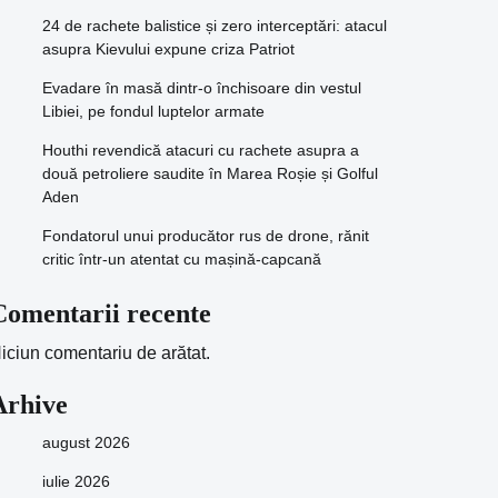
24 de rachete balistice și zero interceptări: atacul
asupra Kievului expune criza Patriot
Evadare în masă dintr-o închisoare din vestul
Libiei, pe fondul luptelor armate
Houthi revendică atacuri cu rachete asupra a
două petroliere saudite în Marea Roșie și Golful
Aden
Fondatorul unui producător rus de drone, rănit
critic într-un atentat cu mașină-capcană
Comentarii recente
iciun comentariu de arătat.
Arhive
august 2026
iulie 2026