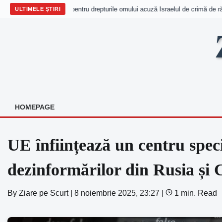
Trei organizații pentru drepturile omului acuză Israelul de crimă de răzb
ULTIMELE ȘTIRI
Skip
to
content
HOMEPAGE
UE înființează un centru spe
dezinformărilor din Rusia și 
By
Ziare pe Scurt
|
8 noiembrie 2025, 23:27
|
1 min. Read