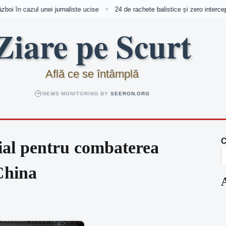
oi în cazul unei jurnaliste ucise
24 de rachete balistice și zero intercept
•
Ziare pe Scurt
Află ce se întâmplă
NEWS MONITORING BY
SEERON.ORG
C
cial pentru combaterea
China